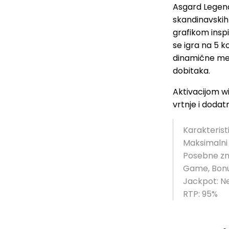
Asgard Legend
skandinavskih 
grafikom insp
se igra na 5 ko
dinamične meh
dobitaka.
Aktivacijom wi
vrtnje i dodat
Karakteristi
Maksimalni 
Posebne zna
Game, Bon
Jackpot: N
RTP: 95%