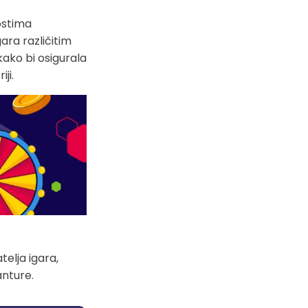
ostima
ara različitim
 kako bi osigurala
ji.
elja igara,
anture.