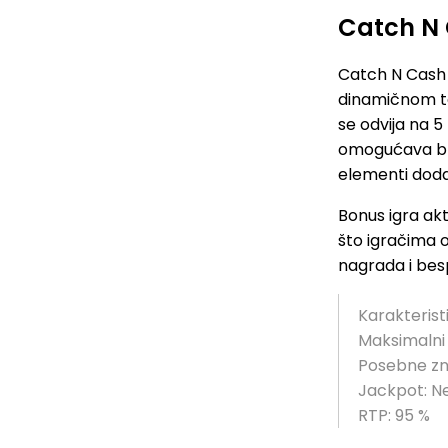
Catch N
Catch N Cash v
dinamičnom te
se odvija na 5 
omogućava brz
elementi doda
Bonus igra ak
što igračima 
nagrada i besp
Karakteristi
Maksimalni 
Posebne zn
Jackpot: N
RTP: 95 %