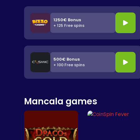
1250€ Bonus
+ 125 Free spins
500€ Bonus
+ 100 Free spins
Mancala games