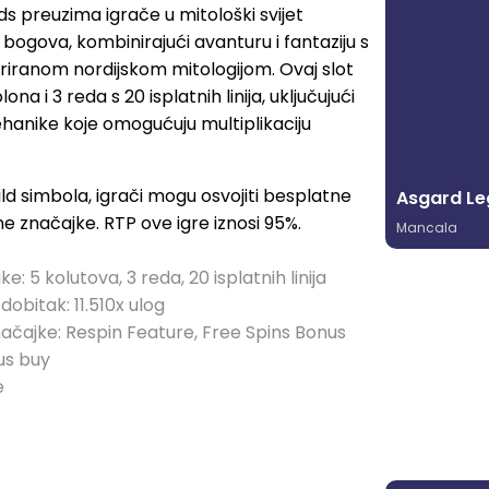
s preuzima igrače u mitološki svijet
bogova, kombinirajući avanturu i fantaziju s
iriranom nordijskom mitologijom. Ovaj slot
lona i 3 reda s 20 isplatnih linija, uključujući
anike koje omogućuju multiplikaciju
ld simbola, igrači mogu osvojiti besplatne
Asgard L
ne značajke. RTP ove igre iznosi 95%.
Mancala
ke: 5 kolutova, 3 reda, 20 isplatnih linija
dobitak: 11.510x ulog
čajke: Respin Feature, Free Spins Bonus
us buy
e