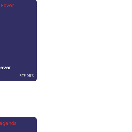
Fever
RTP 95%