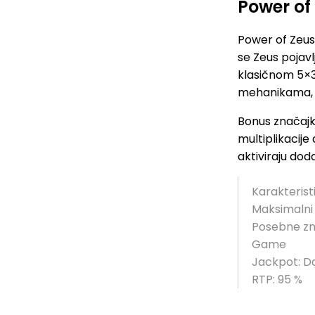
Power of
Power of Zeus 
se Zeus pojavl
klasičnom 5×3 
mehanikama, uk
Bonus značajk
multiplikacije 
aktiviraju dod
Karakteristi
Maksimalni 
Posebne zn
Game
Jackpot: D
RTP: 95 %