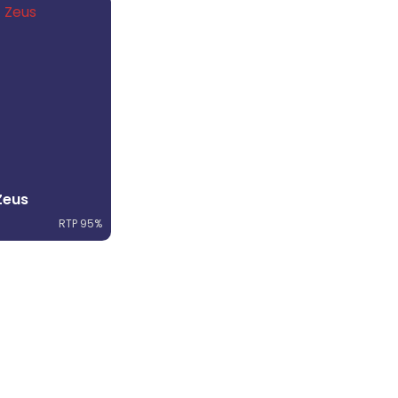
Zeus
RTP 95%