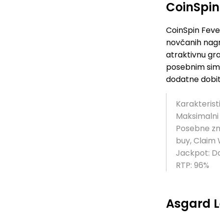
CoinSpin
CoinSpin Fever
novčanih nagra
atraktivnu gra
posebnim simb
dodatne dobitk
Karakteristi
Maksimalni 
Posebne zn
buy, Claim 
Jackpot: D
RTP: 96%
Asgard 