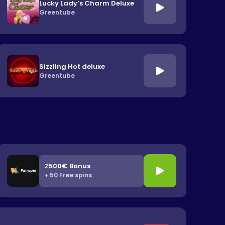
Lucky Lady’s Charm Deluxe
Greentube
Sizzling Hot deluxe
Greentube
2500€ Bonus
+ 50 Free spins