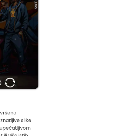
avršeno
natljive slike
u upečatljivom
li više istih