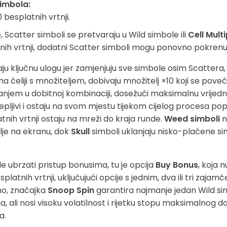
simbola:
0 besplatnih vrtnji.
, Scatter simboli se pretvaraju u Wild simbole ili
Cell Multi
nih vrtnji, dodatni Scatter simboli mogu ponovno pokrenut
ju ključnu ulogu jer zamjenjuju sve simbole osim Scattera,
a ćeliji s množiteljem, dobivaju množitelj ×10 koji se pove
anjem u dobitnoj kombinaciji, dosežući maksimalnu vrijedn
jepljivi i ostaju na svom mjestu tijekom cijelog procesa pop
tnih vrtnji ostaju na mreži do kraja runde.
Weed simboli
n
lje na ekranu, dok
Skull
simboli uklanjaju nisko-plaćene s
.
ele ubrzati pristup bonusima, tu je opcija
Buy Bonus
, koja n
latnih vrtnji, uključujući opcije s jednim, dva ili tri zajam
no, značajka
Snoop Spin
garantira najmanje jedan Wild sim
, ali nosi visoku volatilnost i rijetku stopu maksimalnog dob
a.