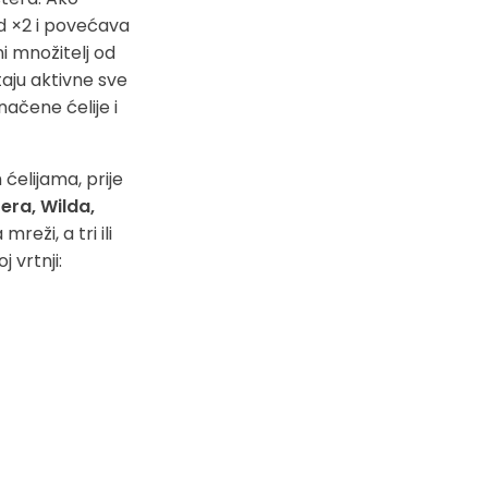
d ×2 i povećava
i množitelj od
taju aktivne sve
načene ćelije i
elijama, prije
era, Wilda,
reži, a tri ili
 vrtnji: