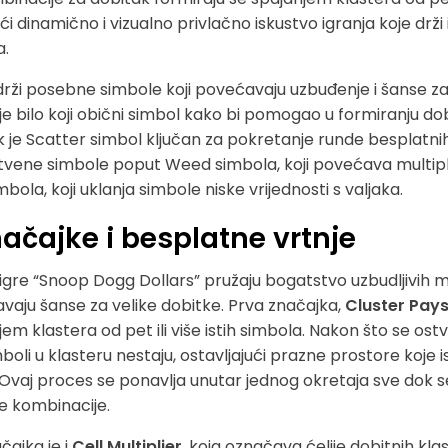
ći dinamično i vizualno privlačno iskustvo igranja koje drži
a.
drži posebne simbole koji povećavaju uzbuđenje i šanse za
e bilo koji obični simbol kako bi pomogao u formiranju do
 je Scatter simbol ključan za pokretanje runde besplatnih v
nstvene simbole poput Weed simbola, koji povećava multip
imbola, koji uklanja simbole niske vrijednosti s valjaka.
ačajke i besplatne vrtnje
igre “Snoop Dogg Dollars” pružaju bogatstvo uzbudljivih 
aju šanse za velike dobitke. Prva značajka,
Cluster Pay
em klastera od pet ili više istih simbola. Nakon što se ost
boli u klasteru nestaju, ostavljajući prazne prostore koje i
 Ovaj proces se ponavlja unutar jednog okretaja sve dok 
e kombinacije.
čajka je i
Cell Multiplier
, koja označava ćelije dobitnih kla