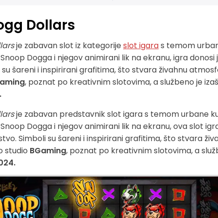
gg Dollars
lars
je zabavan slot iz kategorije
slot igara
s temom urbane
Snoop Dogga i njegov animirani lik na ekranu, igra donosi
 su šareni i inspirirani grafitima, što stvara živahnu atmosf
aming
, poznat po kreativnim slotovima, a službeno je iz
.
lars
je zabavan predstavnik slot igara s temom urbane kul
Snoop Dogga i njegov animirani lik na ekranu, ova slot igr
tvo. Simboli su šareni i inspirirani grafitima, što stvara ž
io studio
BGaming
, poznat po kreativnim slotovima, a služ
024.