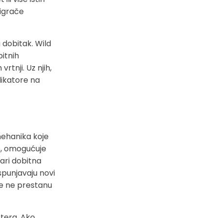
 igrače
 dobitak. Wild
bitnih
rtnji. Uz njih,
likatore na
mehanika koje
s
, omogućuje
vari dobitna
spunjavaju novi
se ne prestanu
stera. Ako