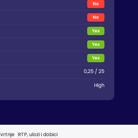
No
No
Yes
Yes
Yes
0,25 / 25
High
vrtnje
RTP, ulozi i dobici