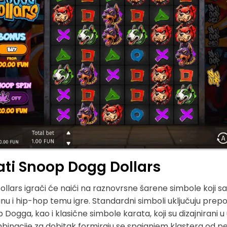
ati Snoop Dogg Dollars
llars igrači će naići na raznovrsne šarene simbole koji s
u i hip-hop temu igre. Standardni simboli uključuju prepoz
Dogga, kao i klasične simbole karata, koji su dizajnirani 
ombinacije za dobitak formiraju se spajanjem klastera od pet i