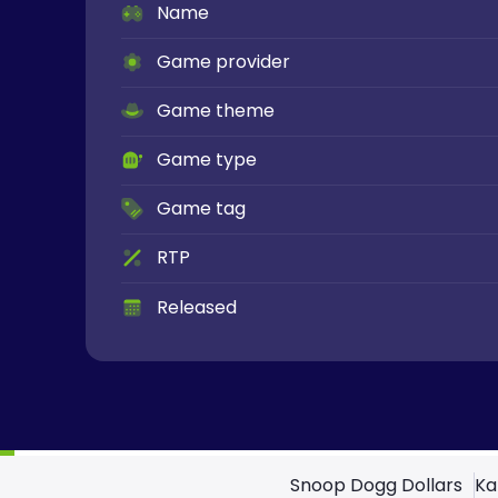
Name
Game provider
Game theme
Game type
Game tag
RTP
Released
Snoop Dogg Dollars
Ka