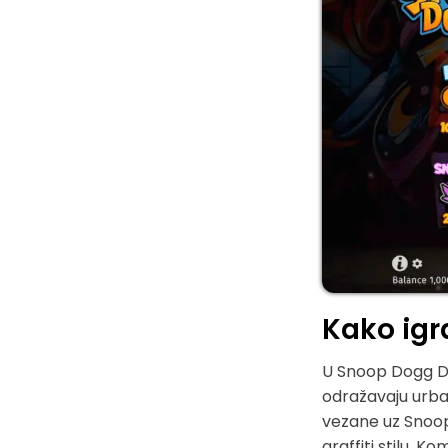
Kako igr
U Snoop Dogg Do
odražavaju urban
vezane uz Snoop 
graffiti stilu. K