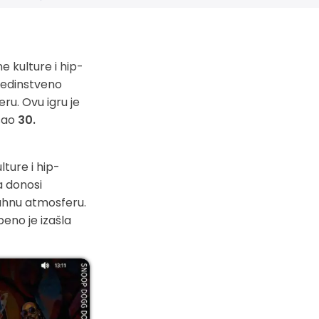
 kulture i hip-
 jedinstveno
eru. Ovu igru je
ašao
30.
ture i hip-
a donosi
ivahnu atmosferu.
beno je izašla