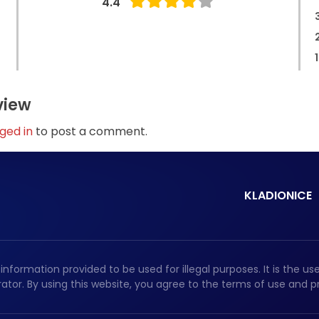
4.4
1
view
ged in
to post a comment.
KLADIONICE
formation provided to be used for illegal purposes. It is the use
tor. By using this website, you agree to the terms of use and pr