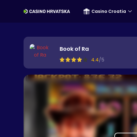
Casino Croatia
Book of Ra
4.4
/
5