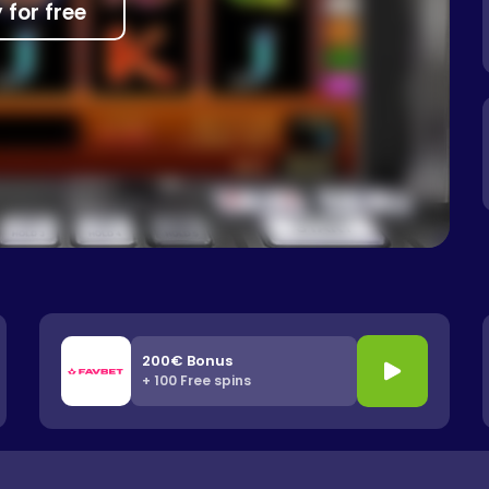
 for free
200€ Bonus
+ 100 Free spins