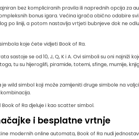
zajniran bez kompliciranih pravila ili naprednih opcija za
mpleksnih bonus igara. Većina igrača obično odabire svih 
ulog po liniji, a potom nastavlja vrtjeti bubnjeve dok ne odlu
 simbola koje ćete vidjeti Book of Ra.
ata sastoje se od 10, J, Q, K i A. Ovi simboli su oni najniži 
oga, tu su hijeroglifi, piramide, totemi, sfinge, mumije, knji
 je wild simbol koji može zamijeniti druge simbole na valj
a kombinacija.
ook of Ra djeluje i kao scatter simbol.
ačajke i besplatne vrtnje
ećine modernih online automata, Book of Ra nudi jednosta