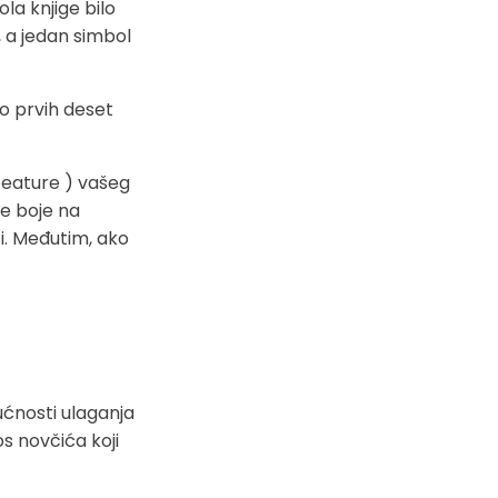
ola knjige bilo
, a jedan simbol
o prvih deset
Feature ) vašeg
e boje na
ti. Međutim, ako
ućnosti ulaganja
s novčića koji