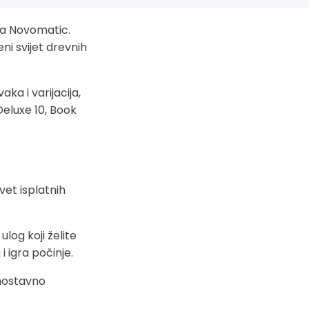
a Novomatic.
ni svijet drevnih
aka i varijacija,
Deluxe 10, Book
vet isplatnih
ulog koji želite
i igra počinje.
dnostavno