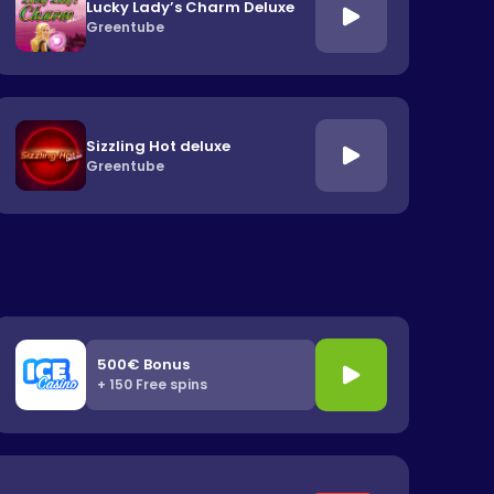
Lucky Lady’s Charm Deluxe
Greentube
Sizzling Hot deluxe
Greentube
500€ Bonus
+ 150 Free spins