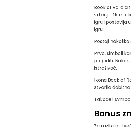
Book of Ra je di
vrtenje. Nema ko
igru i postavlja 
igru.
Postoji nekoliko
Prvo, simboli kar
pogoditi. Nakon t
istraživač.
Ikona Book of Ra
stvorila dobitn
Također symbol B
Bonus zn
Za razliku od v