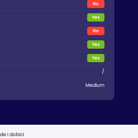
No
Yes
No
Yes
Yes
/
Medium
de i dobici