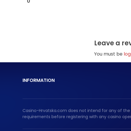
0
Leave a re
You must be
log
INFORMATION
Casino-Hrvatska.com does not intend for any of the in
requirements before registering with any casino opera