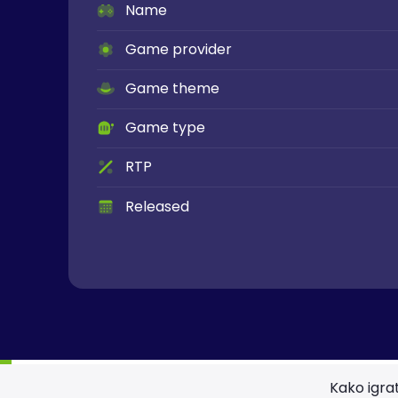
Name
Game provider
Game theme
Game type
RTP
Released
Kako igrat