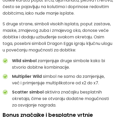
oblike karata poput srca, dijamanata, pikova i trefova,
često se pojavljuju na kolutima i doprinose redovitim
dobitcima, iako nude manje isplate.
S druge strane, simboli visokih isplata, poput zastave,
maske, zmajevog zuba i zmajevog oka, donose veće
dobitke i dodaju uzbuđenje svakom okretaju. Osim
toga, posebni simboli Dragon Eggs igraju ključnu ulogu
u povećanju mogućnosti za dobitke:
Wild simbol
zamjenjuje druge simbole kako bi
stvorio dobitne kombinacije.
Multiplier Wild
simbol ne samo da zamjenjuje,
već i primjenjuje multiplikatore od x2 do x7.
Scatter simbol
aktivira značajku besplatnih
okretaja, čime se otvaraju dodatne mogućnosti
za osvajanje nagrada.
Bonus značajke i besplatne vrtnje