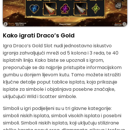
Kako igrati Draco’s Gold
Igra Draco’s Gold Slot nudi jednostavno iskustvo
igranja zahvaljujući mreži od 5 kolona i 3 reda, te 40
isplatnih linija. Kako biste se upoznali s igrom,
preporučuje se da najprije pristupite informacijskom
gumbu u donjem lijevom kutu. Tamo možete istražiti
ključne detalje poput tablice isplata, koja prikazuje
isplate za simbole i objašnjava posebne značajke,
uključujući Wild i Scatter simbole.
Simboli u igri podijeljeni su u tri glavne kategorije:
simboli niskih isplata, simboli visokih isplata i posebni
simboli. Simboli niskih isplata, koji uključuju stilizirane