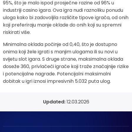
95%, što je malo ispod prosječne razine od 96% u
industriji casino igara. Ova igra nudi raznoliku ponudu
uloga kako bi zadovoljila različite tipove igrača, od onih
koji preferiraju manje oklade do onih koji su spremni
riskirati više.
Minimalna oklada počinje od 0,40, što je dostupno
onima koji žele igrati s manjim ulogama ili su novi u
svijetu slot igara. S druge strane, maksimalna oklada
doseže 360, privlačeći igrače koji traže značajnije rizike
i potencijalne nagrade. Potencijalni maksimalni
dobitak u igri iznosi impresivnih 5.032 puta ulog.
Updated:
12.03.2026