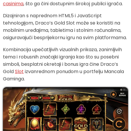
casinima
, što ga čini dostupnim širokoj publici igrača.
Dizajniran s naprednom HTML5 i JavaScript
tehnologijom, Draco’s Gold Slot može se koristiti na
mobilnim uređajima, tabletima i stolnim računalima,
osiguravajući besprijekornu igru ​​na svim platformama.
Kombinacija upečatljivih vizualnih prikaza, zanimljivih
tema i robusnih značajki igranja kao što su posebni
simboli, besplatni okretaji i bonus igra čine Draco’s
Gold
Slot
izvanrednom ponudom u portfelju Mancala
Gaminga.