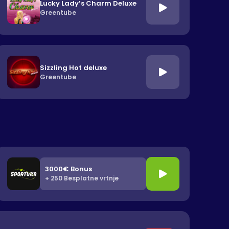
Lucky Lady’s Charm Deluxe
Greentube
Sizzling Hot deluxe
Greentube
3000€ Bonus
+ 250 Besplatne vrtnje