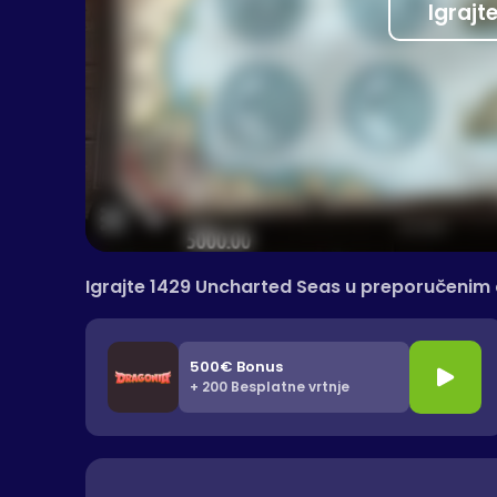
Igrajt
Igrajte 1429 Uncharted Seas u preporučenim
500€ Bonus
+ 200 Besplatne vrtnje