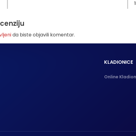
1
ecenziju
vljeni
da biste objavili komentar.
KLADIONICE
Online Kladio