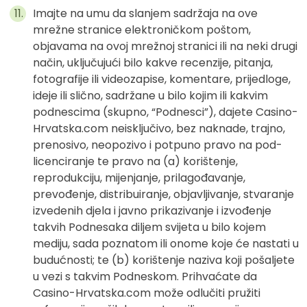
Imajte na umu da slanjem sadržaja na ove
mrežne stranice elektroničkom poštom,
objavama na ovoj mrežnoj stranici ili na neki drugi
način, uključujući bilo kakve recenzije, pitanja,
fotografije ili videozapise, komentare, prijedloge,
ideje ili slično, sadržane u bilo kojim ili kakvim
podnescima (skupno, “Podnesci”), dajete Casino-
Hrvatska.com neisključivo, bez naknade, trajno,
prenosivo, neopozivo i potpuno pravo na pod-
licenciranje te pravo na (a) korištenje,
reprodukciju, mijenjanje, prilagođavanje,
prevođenje, distribuiranje, objavljivanje, stvaranje
izvedenih djela i javno prikazivanje i izvođenje
takvih Podnesaka diljem svijeta u bilo kojem
mediju, sada poznatom ili onome koje će nastati u
budućnosti; te (b) korištenje naziva koji pošaljete
u vezi s takvim Podneskom. Prihvaćate da
Casino-Hrvatska.com može odlučiti pružiti