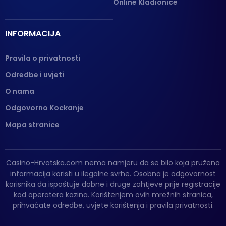
Online Kladionice
INFORMACIJA
Pravila o privatnosti
Odredbe i uvjeti
O nama
Odgovorno Kockanje
Mapa stranice
Casino-Hrvatska.com nema namjeru da se bilo koja pružena
informacija koristi u ilegalne svrhe. Osobna je odgovornost
korisnika da ispoštuje dobne i druge zahtjeve prije registracije
kod operatera kazina. Korištenjem ovih mrežnih stranica,
prihvaćate odredbe, uvjete korištenja i pravila privatnosti.