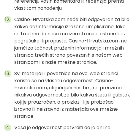
referenciju vaših komentara ili recenzija prema
vlastitom nahođenju.
Casino-Hrvatska.com neće biti odgovoran za bilo
kakve dezinformacije izražene i implicirane. Iako
se trudimo da naša mrežna stranica ostane bez
pogrešaka ili propusta, Casino-Hrvatska.com ne
jamči za točnost pruženih informacija i mrežnih
stranica trećih strana povezanih s našom web
stranicom i s naše mrežne stranice.
Svi materijali i poveznice na ovoj web stranici
koriste se na vlastitu odgovornost. Casino-
Hrvatska.com, uključujući naš tim, ne preuzima
nikakvu odgovornost za bilo kakvu štetu ili gubitak
koji je prouzročen, a proizlazi ili je proizašao
izravno ili neizravno iz materijala ove mrežne
stranice.
Vaša je odgovornost potvrditi da je online