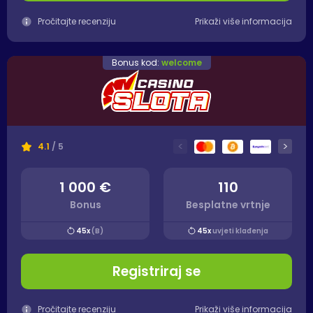
Pročitajte recenziju
Prikaži više informacija
Bonus kod:
welcome
<
>
4.1
/ 5
1 000 €
110
Bonus
Besplatne vrtnje
45x
(B)
45x
uvjeti klađenja
Registriraj se
Pročitajte recenziju
Prikaži više informacija