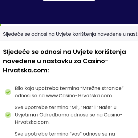
Sljedeće se odnosi na Uvjete korištenja navedene u na
Sljedeće se odnosi na Uvjete korištenja
navedene u nastavku za Casino-
Hrvatska.com:
Bilo koja upotreba termina “Mrežne stranice”
odnosi se na www.Casino-Hrvatska.com
Sve upotrebe termina “Mi”, “Nas” i “Naše” u
Uvjetima i Odredbama odnose se na Casino-
Hrvatska.com.
Sve upotrebe termina “vas” odnose se na