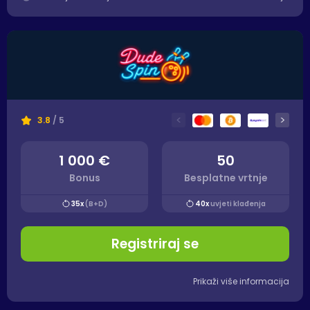
<
>
3.8
/ 5
1 000 €
50
Bonus
Besplatne vrtnje
35x
(B+D)
40x
uvjeti klađenja
Registriraj se
Prikaži više informacija