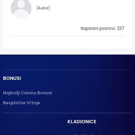
(Autor)
...Prikaži više
Napisani postovi: 237
BONUSI
Najbolji Casino Bonusi
Besplatne Vrtnje
KLADIONICE