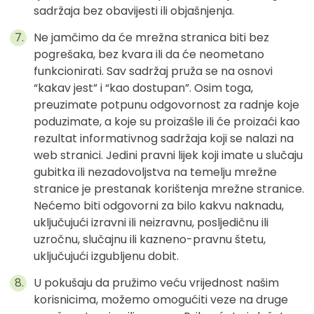
sadržaja bez obavijesti ili objašnjenja.
Ne jamčimo da će mrežna stranica biti bez
pogrešaka, bez kvara ili da će neometano
funkcionirati. Sav sadržaj pruža se na osnovi
“kakav jest” i “kao dostupan”. Osim toga,
preuzimate potpunu odgovornost za radnje koje
poduzimate, a koje su proizašle ili će proizaći kao
rezultat informativnog sadržaja koji se nalazi na
web stranici. Jedini pravni lijek koji imate u slučaju
gubitka ili nezadovoljstva na temelju mrežne
stranice je prestanak korištenja mrežne stranice.
Nećemo biti odgovorni za bilo kakvu naknadu,
uključujući izravni ili neizravnu, posljedičnu ili
uzročnu, slučajnu ili kazneno-pravnu štetu,
uključujući izgubljenu dobit.
U pokušaju da pružimo veću vrijednost našim
korisnicima, možemo omogućiti veze na druge