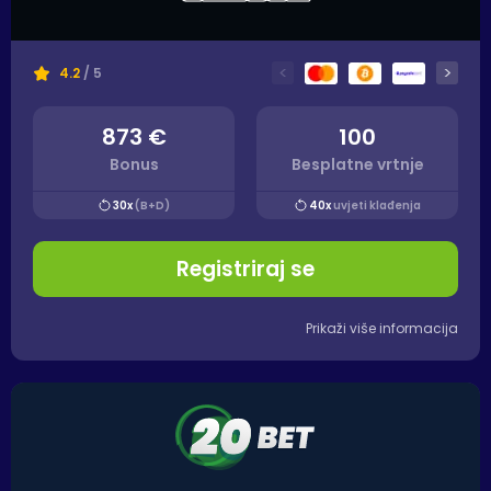
<
>
4.2
/ 5
873 €
100
Bonus
Besplatne vrtnje
30x
(B+D)
40x
uvjeti klađenja
Registriraj se
Prikaži više informacija