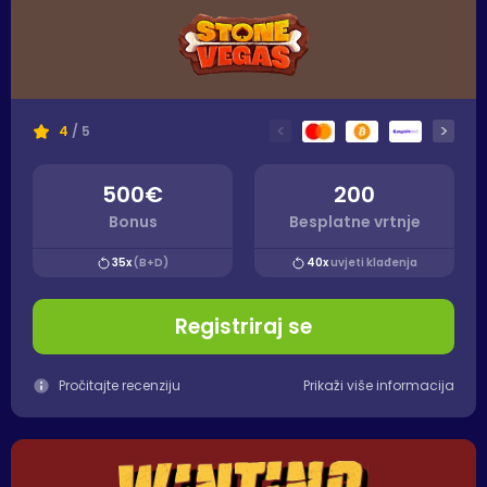
<
>
4
/ 5
500€
200
Bonus
Besplatne vrtnje
35x
(B+D)
40x
uvjeti klađenja
Registriraj se
Pročitajte recenziju
Prikaži više informacija