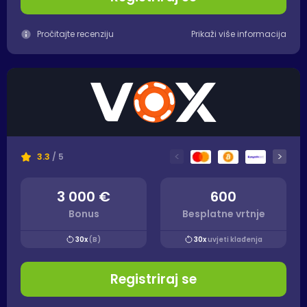
Pročitajte recenziju
Prikaži više informacija
<
>
3.3
/ 5
3 000 €
600
Bonus
Besplatne vrtnje
30x
(B)
30x
uvjeti klađenja
Registriraj se