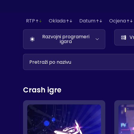
RTP
Oklada
Datum
Ocjena
Razvojni programeri
V
igara
Crash igre