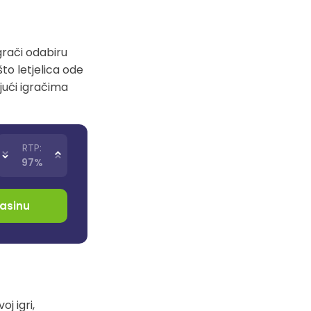
Igrači odabiru
što letjelica ode
ajući igračima
RTP:
97%
kasinu
j igri,