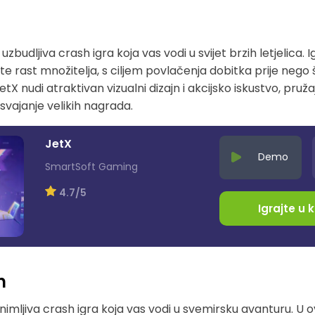
 uzbudljiva crash igra koja vas vodi u svijet brzih letjelica. 
ate rast množitelja, s ciljem povlačenja dobitka prije nego 
tX nudi atraktivan vizualni dizajn i akcijsko iskustvo, pruž
vajanje velikih nagrada.
JetX
Demo
SmartSoft Gaming
4.7/5
Igrajte u 
n
mljiva crash igra koja vas vodi u svemirsku avanturu. U ovo