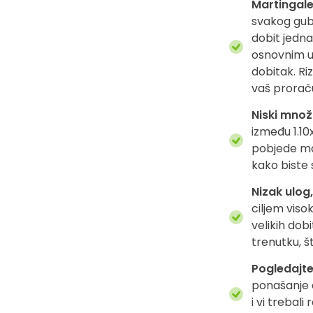
Martingale
svakog gub
dobit jedna
osnovnim ul
dobitak. Ri
vaš proraču
Niski množi
između 1.10
pobjede man
kako biste s
Nizak ulog,
ciljem viso
velikih dobi
trenutku, š
Pogledajte
ponašanje 
i vi trebali