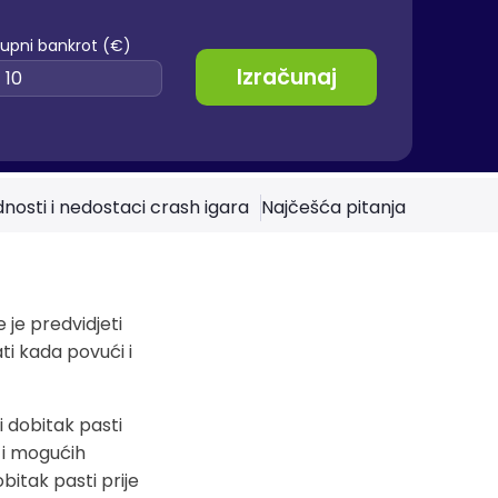
upni bankrot (€)
Izračunaj
nosti i nedostaci crash igara
Najčešća pitanja
 je predvidjeti
ati kada povući i
 dobitak pasti
a i mogućih
obitak pasti prije