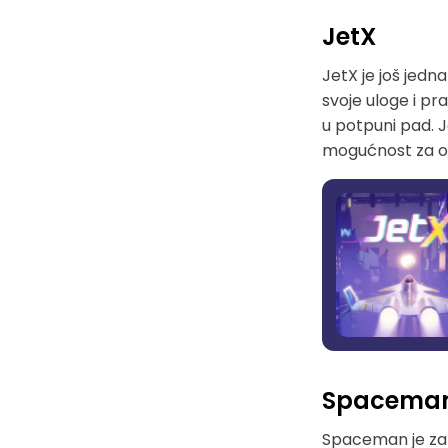
JetX
JetX je još jedna
svoje uloge i pr
u potpuni pad. Je
mogućnost za os
Spacema
Spaceman je zani