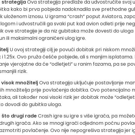
 strategija
Ova strategija predlaže da udvostručite svoj 
itka kako bi prva pobjeda nadoknadila sve prethodne gubi
k uloženom iznosu. U igrama “crash” poput Aviatora, započ
ogom i udvostručili ga svaki put kad avion odleti prije n
zik ove strategije je da niz gubitaka može dovesti do uloga
n ili maksimalni ograničeni ulog igre.
telj
U ovoj strategiji cilj je povući dobitak pri niskom množi
x i 1.25x. Ovo pruža češće pobjede, ali s manjim isplatama. 
je vjerojatne da će “odletjeti” u ranim fazama, pa se pov
manjili rizik.
 visok množitelj
Ova strategija uključuje postavljanje manji
kih množitelja prije povlačenja dobitka. Ovo potencijalno
taka, ali također nosi visoki rizik jer dobitak može “odletjet
to dovodi do gubitka uloga.
 što drugi rade
Crash igre su igre s više igrača, pa može
drugih igrača. Ako se mnogi igrači odjednom počnu povlač
 razmotriti povlačenje. Ovo nije nepogrešiva strategija jer i