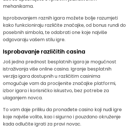
mehanikama.
Isprobavanjem raznih igara možete bolje razumjeti
kako funkcioniraju različite značajke, od bonus rundi do
posebnih simbola, te odabrati one koje najviše
odgovaraju vašem stilu igre.
Isprobavanje različitih casina
Još jedna prednost besplatnih igara je mogućnost
istraživanja više online casina. Igranje besplatnih
verzija igara dostupnih u različitim casinima
omogućuje vam da procijenite značajke platformi,
izbor igara i korisničko iskustvo, bez potrebe za
ulaganjem novca.
To vam daje priliku da pronađete casino koji nudi igre
koje najviše volite, kao i sigurno i pouzdano okruženje
kada odlučite igrati za pravi novac.