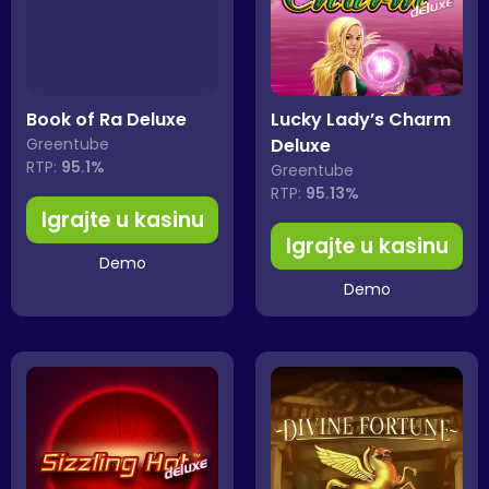
Book of Ra Deluxe
Lucky Lady’s Charm
Greentube
Deluxe
RTP:
95.1%
Greentube
RTP:
95.13%
Igrajte u kasinu
Igrajte u kasinu
Demo
Demo