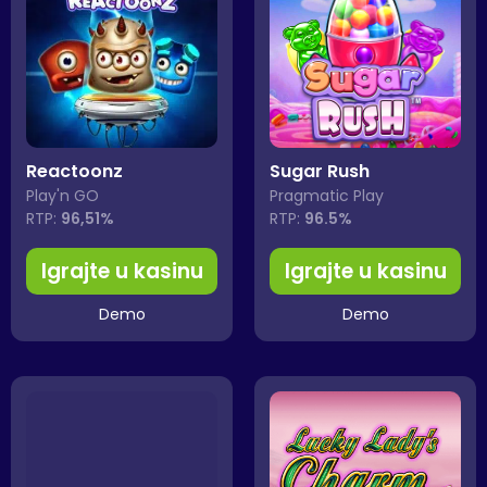
Reactoonz
Sugar Rush
Play'n GO
Pragmatic Play
RTP:
96,51%
RTP:
96.5%
Igrajte u kasinu
Igrajte u kasinu
Demo
Demo