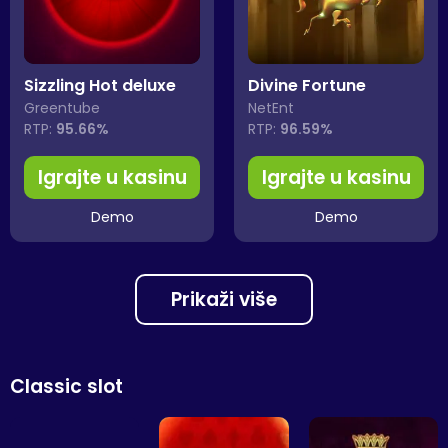
Sizzling Hot deluxe
Divine Fortune
Greentube
NetEnt
RTP:
95.66%
RTP:
96.59%
Igrajte u kasinu
Igrajte u kasinu
Demo
Demo
Prikaži više
Classic slot