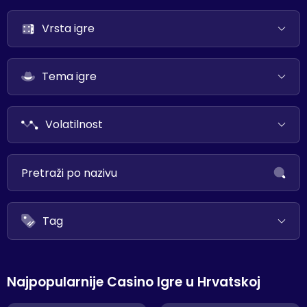
Vrsta igre
Tema igre
Volatilnost
Tag
Najpopularnije Casino Igre u Hrvatskoj