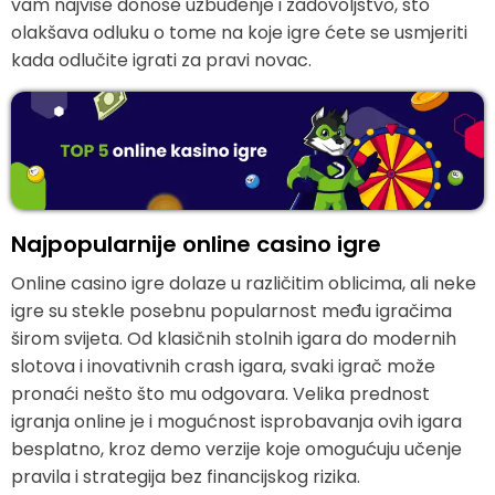
vam najviše donose uzbuđenje i zadovoljstvo, što
olakšava odluku o tome na koje igre ćete se usmjeriti
kada odlučite igrati za pravi novac.
Najpopularnije online casino igre
Online casino igre dolaze u različitim oblicima, ali neke
igre su stekle posebnu popularnost među igračima
širom svijeta. Od klasičnih stolnih igara do modernih
slotova i inovativnih crash igara, svaki igrač može
pronaći nešto što mu odgovara. Velika prednost
igranja online je i mogućnost isprobavanja ovih igara
besplatno, kroz demo verzije koje omogućuju učenje
pravila i strategija bez financijskog rizika.