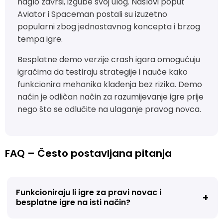
naglo završi, izgube svoj ulog. Naslovi poput
Aviator i Spaceman postali su izuzetno
popularni zbog jednostavnog koncepta i brzog
tempa igre.
Besplatne demo verzije crash igara omogućuju
igračima da testiraju strategije i nauče kako
funkcionira mehanika klađenja bez rizika. Demo
način je odličan način za razumijevanje igre prije
nego što se odlučite na ulaganje pravog novca.
FAQ – Često postavljana pitanja
Funkcioniraju li igre za pravi novac i
besplatne igre na isti način?