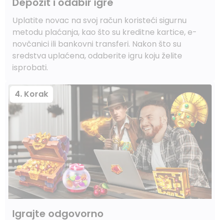
Depozit i odabir igre
Uplatite novac na svoj račun koristeći sigurnu
metodu plaćanja, kao što su kreditne kartice, e-
novčanici ili bankovni transferi. Nakon što su
sredstva uplaćena, odaberite igru koju želite
isprobati.
4. Korak
Igrajte odgovorno