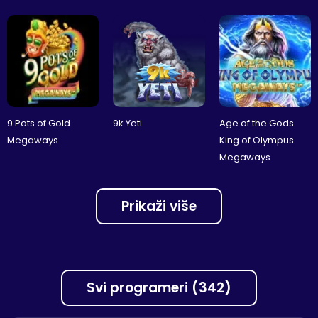
9 Pots of Gold
9k Yeti
Age of the Gods
Megaways
King of Olympus
Megaways
Prikaži više
Svi programeri (342)