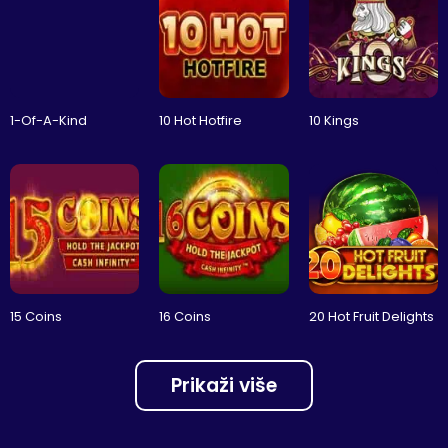
1-Of-A-Kind
10 Hot Hotfire
10 Kings
15 Coins
16 Coins
20 Hot Fruit Delights
Prikaži više