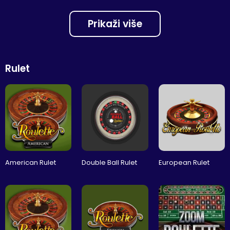
Prikaži više
Rulet
American Rulet
Double Ball Rulet
European Rulet