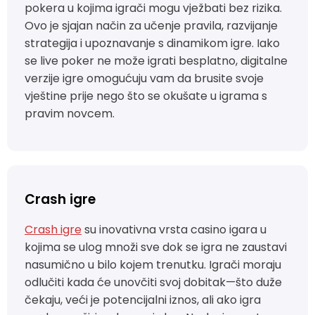
pokera u kojima igrači mogu vježbati bez rizika.
Ovo je sjajan način za učenje pravila, razvijanje
strategija i upoznavanje s dinamikom igre. Iako
se live poker ne može igrati besplatno, digitalne
verzije igre omogućuju vam da brusite svoje
vještine prije nego što se okušate u igrama s
pravim novcem.
Crash igre
Crash igre
su inovativna vrsta casino igara u
kojima se ulog množi sve dok se igra ne zaustavi
nasumično u bilo kojem trenutku. Igrači moraju
odlučiti kada će unovčiti svoj dobitak—što duže
čekaju, veći je potencijalni iznos, ali ako igra