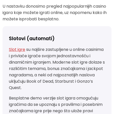
U nastavku donosimo pregled najpopularnijih casino
igara koje možete igrati online, uz napomenu kako ih
možete isprobati besplatno.
Slotovi (automati)
Slot igre
su najšire zastupljene u online casinima
i privlače igrače svojom jednostavnošću i
dinamičnim igranjem. Moderne slot igre dolaze s
različitim temama, bonus značajkama i jackpot
nagradama, a neki od najpoznatijih naslova
uključuju Book of Dead, Starburst i Gonzo’s
Quest.
Besplatne demo verzije slot igara omogućuju
igračima da se upoznaju s pravilima i posebnim
značajkama igre prije nego što ulože pravi