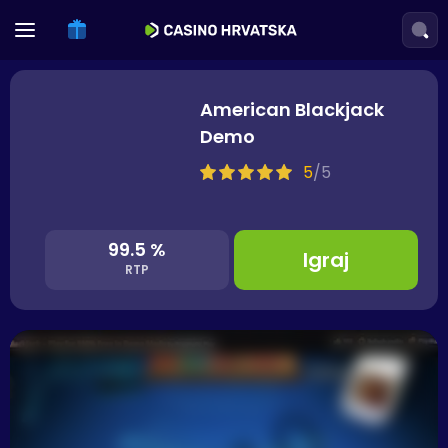
American Blackjack
Demo
5
/
5
99.5 %
Igraj
RTP