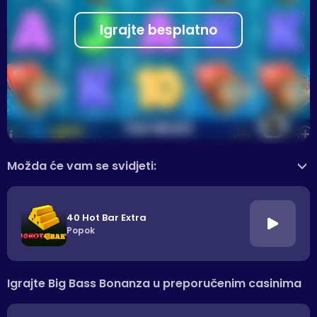
Igrajte besplatno
Možda će vam se svidjeti:
>
40 Hot Bar Extra
Popok
Igrajte Big Bass Bonanza u preporučenim casinima