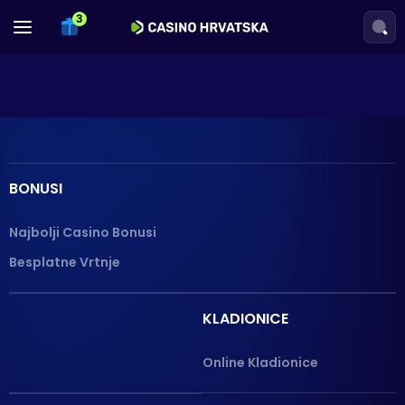
BONUSI
Najbolji Casino Bonusi
Besplatne Vrtnje
KLADIONICE
Online Kladionice