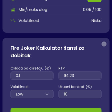
Min/maks ulog
0.05 / 100
Volatilnost
Niska
Fire Joker Kalkulator šansi za
dobitak
Oklada po okretaju (€)
RTP
Volatilnost
Ukupni bankrot (€)
Low