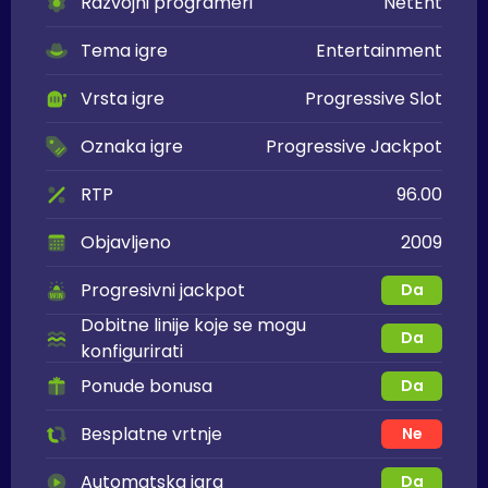
Razvojni programeri
NetEnt
Tema igre
Entertainment
Vrsta igre
Progressive Slot
Oznaka igre
Progressive Jackpot
RTP
96.00
Objavljeno
2009
Progresivni jackpot
Da
Dobitne linije koje se mogu
Da
konfigurirati
Ponude bonusa
Da
Besplatne vrtnje
Ne
Automatska igra
Da