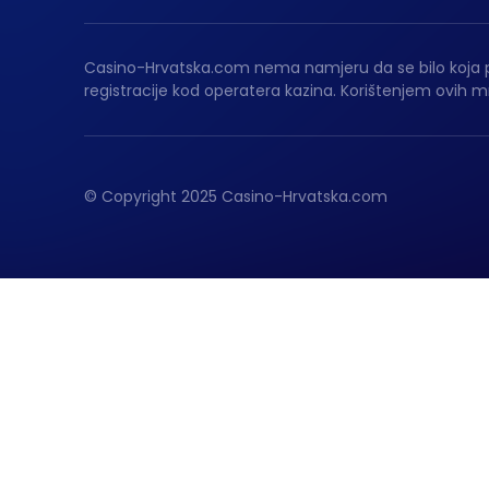
Casino-Hrvatska.com nema namjeru da se bilo koja pru
registracije kod operatera kazina. Korištenjem ovih mr
© Copyright 2025 Casino-Hrvatska.com