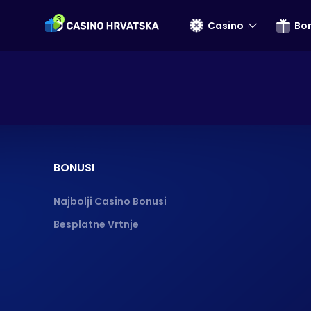
Casino
Bo
BONUSI
Najbolji Casino Bonusi
Besplatne Vrtnje