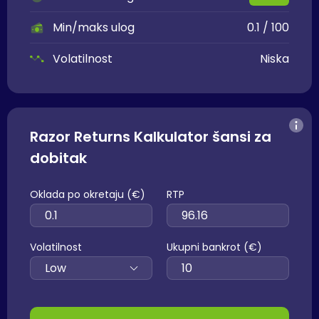
Min/maks ulog
0.1 / 100
Volatilnost
Niska
Razor Returns Kalkulator šansi za
dobitak
Oklada po okretaju (€)
RTP
Volatilnost
Ukupni bankrot (€)
Low