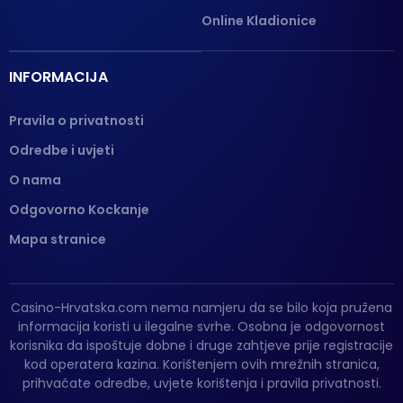
Online Kladionice
INFORMACIJA
Pravila o privatnosti
Odredbe i uvjeti
O nama
Odgovorno Kockanje
Mapa stranice
Casino-Hrvatska.com nema namjeru da se bilo koja pružena
informacija koristi u ilegalne svrhe. Osobna je odgovornost
korisnika da ispoštuje dobne i druge zahtjeve prije registracije
kod operatera kazina. Korištenjem ovih mrežnih stranica,
prihvaćate odredbe, uvjete korištenja i pravila privatnosti.