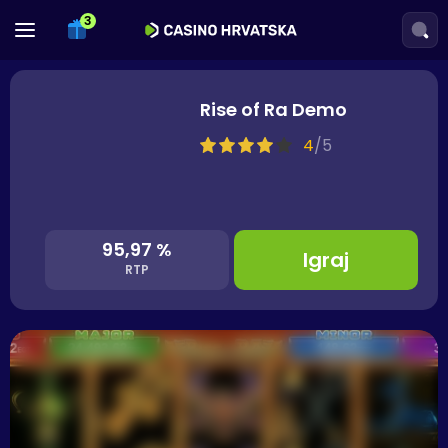
Rise of Ra Demo
4
/
5
95,97 %
Igraj
RTP