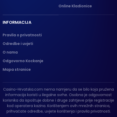
Online Kladionice
INFORMACIJA
Pravila o privatnosti
Odredbe i uvjeti
O nama
Odgovorno Kockanje
Mapa stranice
Casino-Hrvatska.com nema namjeru da se bilo koja pružena
informacija koristi u ilegalne svrhe. Osobna je odgovornost
korisnika da ispoštuje dobne i druge zahtjeve prije registracije
kod operatera kazina. Korištenjem ovih mrežnih stranica,
prihvaćate odredbe, uvjete korištenja i pravila privatnosti.