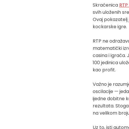
Skraćenica
RTP 
svih uloženih sr
Ovaj pokazatelj 
kockarske igre.
RTP ne odražava 
matematički izr
casina i igrača.
100 jedinica ulo
kao profit.
Važno je razumje
oscilacije — jed
ijedne dobitne k
rezultata. Stoga
na velikom broju
Uz to, isti auto