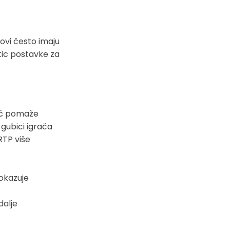
tovi često imaju
tic postavke za
već pomaže
 gubici igrača
 RTP više
okazuje
dalje