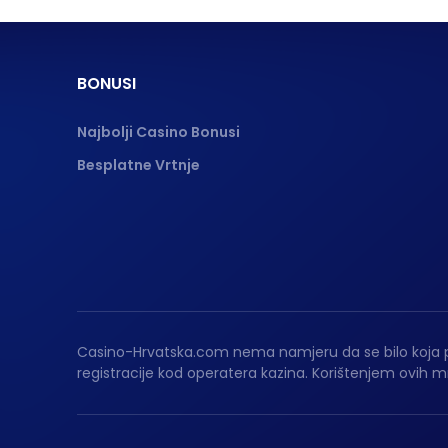
BONUSI
Najbolji Casino Bonusi
Besplatne Vrtnje
Casino-Hrvatska.com nema namjeru da se bilo koja pru
registracije kod operatera kazina. Korištenjem ovih mr