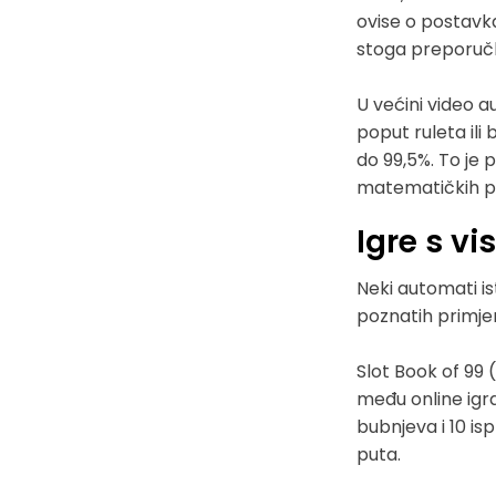
ovise o postavk
stoga preporučlj
U većini video 
poput ruleta ili
do 99,5%. To je
matematičkih p
Igre s v
Neki automati i
poznatih primje
Slot Book of 99
među online igra
bubnjeva i 10 is
puta.