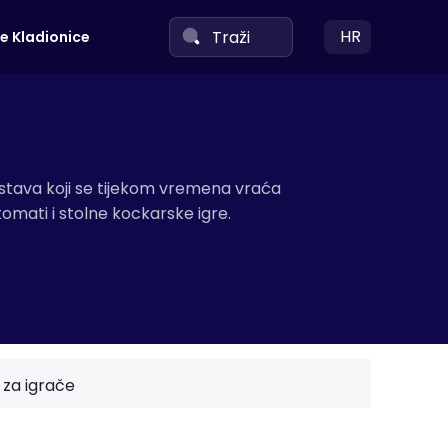
HR
e Kladionice
dstava koji se tijekom vremena vraća
tomati i stolne kockarske igre.
 za igrače