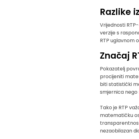
Razlike 
Vrijednosti RTP-
verzije s raspo
RTP uglavnom odr
Značaj R
Pokazatelj povra
procijeniti mate
biti statistički 
smjernica nego s
Tako je RTP važ
matematičku osno
transparentnosti
nezaobilazan dio