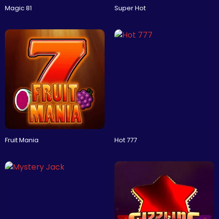
Magic 81
Super Hot
Fruit Mania
Hot 777