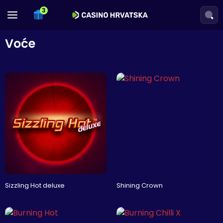
Voće
Sizzling Hot deluxe
Shining Crown