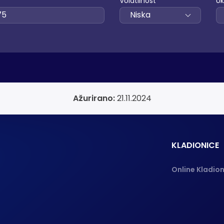
Volatilnost
Uk
Niska
Ažurirano:
21.11.2024
KLADIONICE
Online Kladio