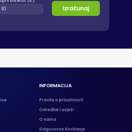
upni bankrot (€)
Izračunaj
INFORMACIJA
nice
Pravila o privatnosti
Odredbe i uvjeti
O nama
Odgovorno Kockanje