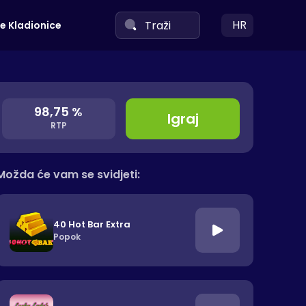
HR
e Kladionice
98,75 %
Igraj
RTP
Možda će vam se svidjeti:
40 Hot Bar Extra
Popok