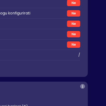
Ne
mogu konfigurirati
Ne
Ne
Ne
Ne
/