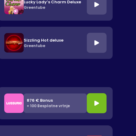
Lucky Lady’s Charm Deluxe
Greentube
Sizzling Hot deluxe
Greentube
876 € Bonus
+ 100 Besplatne vrtnje