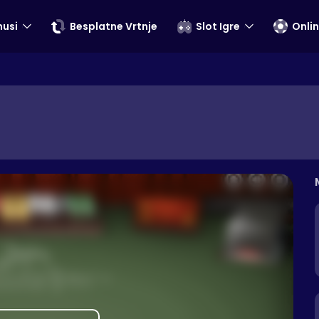
nusi
Besplatne Vrtnje
Slot Igre
Onlin