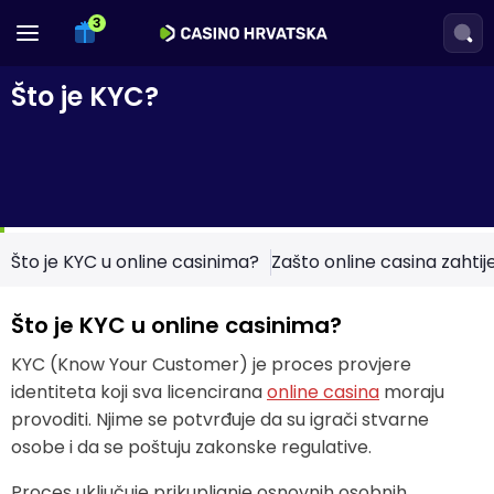
Što je KYC?
Što je KYC u online casinima?
Zašto online casina zaht
Što je KYC u online casinima?
KYC (Know Your Customer) je proces provjere
identiteta koji sva licencirana
online casina
moraju
provoditi. Njime se potvrđuje da su igrači stvarne
osobe i da se poštuju zakonske regulative.
Proces uključuje prikupljanje osnovnih osobnih