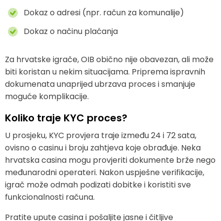
Dokaz o adresi (npr. račun za komunalije)
Dokaz o načinu plaćanja
Za hrvatske igrače, OIB obično nije obavezan, ali može
biti koristan u nekim situacijama. Priprema ispravnih
dokumenata unaprijed ubrzava proces i smanjuje
moguće komplikacije.
Koliko traje KYC proces?
U prosjeku, KYC provjera traje između 24 i 72 sata,
ovisno o casinu i broju zahtjeva koje obrađuje. Neka
hrvatska casina mogu provjeriti dokumente brže nego
međunarodni operateri. Nakon uspješne verifikacije,
igrač može odmah podizati dobitke i koristiti sve
funkcionalnosti računa.
Pratite upute casina i pošaljite jasne i čitljive