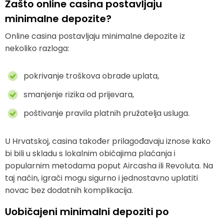
Zašto online casina postavljaju
minimalne depozite?
Online casina postavljaju minimalne depozite iz
nekoliko razloga:
pokrivanje troškova obrade uplata,
smanjenje rizika od prijevara,
poštivanje pravila platnih pružatelja usluga.
U Hrvatskoj, casina također prilagođavaju iznose kako
bi bili u skladu s lokalnim običajima plaćanja i
popularnim metodama poput Aircasha ili Revoluta. Na
taj način, igrači mogu sigurno i jednostavno uplatiti
novac bez dodatnih komplikacija.
Uobičajeni minimalni depoziti po