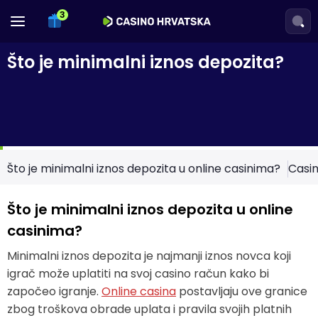
Što je minimalni iznos depozita?
Što je minimalni iznos depozita u online casinima?
Casin
Što je minimalni iznos depozita u online
casinima?
Minimalni iznos depozita je najmanji iznos novca koji
igrač može uplatiti na svoj casino račun kako bi
započeo igranje.
Online casina
postavljaju ove granice
zbog troškova obrade uplata i pravila svojih platnih