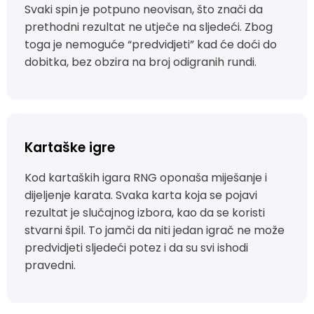
Svaki spin je potpuno neovisan, što znači da
prethodni rezultat ne utječe na sljedeći. Zbog
toga je nemoguće “predvidjeti” kad će doći do
dobitka, bez obzira na broj odigranih rundi.
Kartaške igre
Kod kartaških igara RNG oponaša miješanje i
dijeljenje karata. Svaka karta koja se pojavi
rezultat je slučajnog izbora, kao da se koristi
stvarni špil. To jamči da niti jedan igrač ne može
predvidjeti sljedeći potez i da su svi ishodi
pravedni.