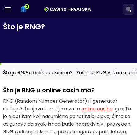
Što je RNG?
Što je RNG u online casinima?
Zašto je RNG važan u onl
Što je RNG u online casinima?
RNG (Random Number Generator) ili generator
slučajnih brojeva temelj je svake
online casino
igre. To
je algoritam koji nasumično generira brojeve, čime se
osigurava da svaki ishod bude nepredvidiv i pravedan.
RNG radi neprekidno u pozadini igara poput slotova,