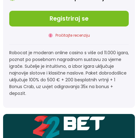
Registriraj se
Pročitajte recenziju
Robocat je moderan online casino s više od 11.000 igara,
poznat po posebnom nagradnom sustavu za vjerne
igrače. Sučelje je intuitivno, a izbor igara uključuje
najnovije slotove i klasične naslove. Paket dobrodošlice
uključuje 100% do 500 € + 200 besplatnih vrtnji + 1
Bonus Crab, uz uvjet odigravanja 35x na bonus +
depozit.