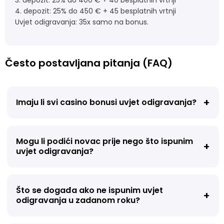
3. depozit: 25% do 400 € + 40 besplatnih vrtnji
4. depozit: 25% do 450 € + 45 besplatnih vrtnji
Uvjet odigravanja: 35x samo na bonus.
Često postavljana pitanja (FAQ)
Imaju li svi casino bonusi uvjet odigravanja?
Mogu li podići novac prije nego što ispunim
uvjet odigravanja?
Što se događa ako ne ispunim uvjet
odigravanja u zadanom roku?