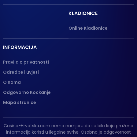
KLADIONICE
Online Kladionice
INFORMACIJA
Pravila o privatnosti
Odredbe i uvjeti
O nama
Odgovorno Kockanje
Mapa stranice
Casino-Hrvatska.com nema namjeru da se bilo koja pružena
informacija koristi u ilegalne svrhe. Osobna je odgovornost