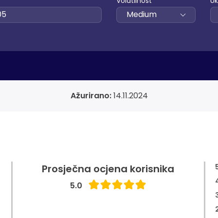
Volatilnost
Uk
Medium
Ažurirano:
14.11.2024
Prosječna ocjena korisnika
5.0