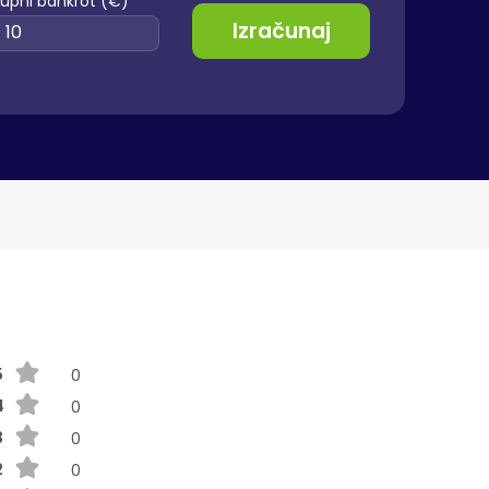
upni bankrot (€)
Izračunaj
5
0
4
0
3
0
2
0