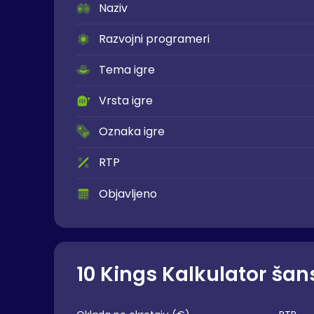
Naziv
Razvojni programeri
Tema igre
Vrsta igre
Oznaka igre
RTP
Objavljeno
10 Kings Kalkulator šan