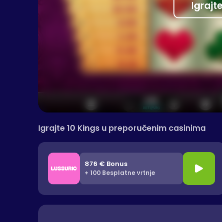
Igrajt
Igrajte 10 Kings u preporučenim casinima
876 € Bonus
+ 100 Besplatne vrtnje