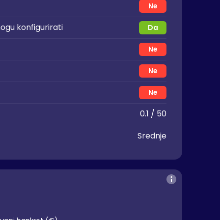
Ne
mogu konfigurirati
Da
Ne
Ne
Ne
0.1 / 50
Srednje