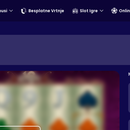
nusi
Besplatne Vrtnje
Slot Igre
Onlin