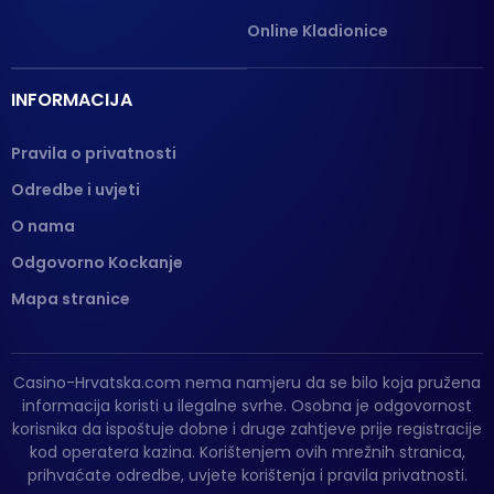
Online Kladionice
INFORMACIJA
Pravila o privatnosti
Odredbe i uvjeti
O nama
Odgovorno Kockanje
Mapa stranice
Casino-Hrvatska.com nema namjeru da se bilo koja pružena
informacija koristi u ilegalne svrhe. Osobna je odgovornost
korisnika da ispoštuje dobne i druge zahtjeve prije registracije
kod operatera kazina. Korištenjem ovih mrežnih stranica,
prihvaćate odredbe, uvjete korištenja i pravila privatnosti.