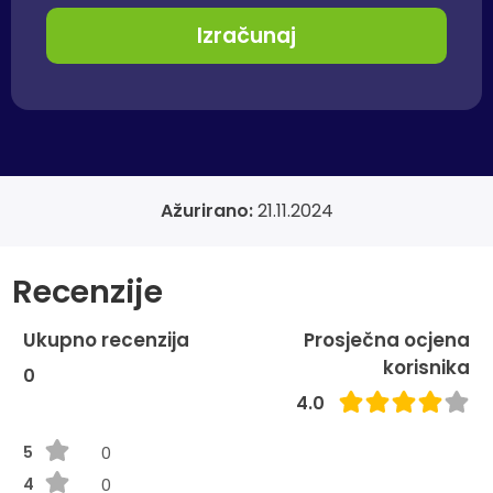
Izračunaj
Ažurirano:
21.11.2024
Recenzije
Ukupno recenzija
Prosječna ocjena
korisnika
0
4.0
5
0
4
0