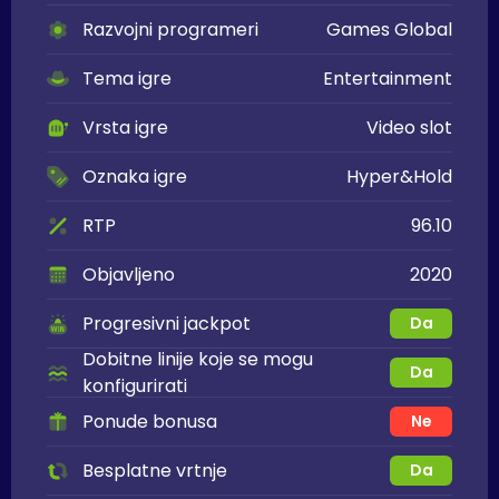
Razvojni programeri
Games Global
Tema igre
Entertainment
Vrsta igre
Video slot
Oznaka igre
Hyper&Hold
RTP
96.10
Objavljeno
2020
Progresivni jackpot
Da
Dobitne linije koje se mogu
Da
konfigurirati
Ponude bonusa
Ne
Besplatne vrtnje
Da