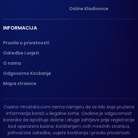
Online Kladionice
INFORMACIJA
Pravila o privatnosti
Odredbe i uvjeti
O nama
Odgovorno Kockanje
Mapa stranice
Casino-Hrvatska.com nema namjeru da se bilo koja pružena
informacija koristi u ilegalne svrhe. Osobna je odgovornost
korisnika da ispoštuje dobne i druge zahtjeve prije registracije
kod operatera kazina. Korištenjem ovih mrežnih stranica,
prihvaćate odredbe, uvjete korištenja i pravila privatnosti.