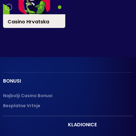
Casino Hrvatska
BONUSI
Najbolji Casino Bonusi
Besplatne Vrtnje
KLADIONICE