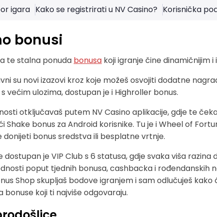
bor igara
Kako se registrirati u NV Casino?
Korisnička po
no bonusi
ka te stalna ponuda
bonusa
koji igranje čine dinamičnijim i i
ivni su novi izazovi kroz koje možeš osvojiti dodatne nagr
š s većim ulozima, dostupan je i Highroller bonus.
sti otključavaš putem NV Casino aplikacije, gdje te čekaj
ući Shake bonus za Android korisnike. Tu je i Wheel of Fortun
onijeti bonus sredstva ili besplatne vrtnje.
če dostupan je VIP Club s 6 statusa, gdje svaka viša razina 
nosti poput tjednih bonusa, cashbacka i rođendanskih na
nus Shop skupljaš bodove igranjem i sam odlučuješ kako ćeš
a bonuse koji ti najviše odgovaraju.
rodošlice