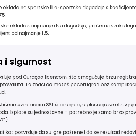
 oklade na sportske ili e-sportske događaje s koeficijen
.75
.
ske oklade s najmanje dva događaja, pri čemu svaki dog
cijent od najmanje
1.5
.
 i sigurnost
sluje pod Curaçao licencom, što omogućuje brzu registrac
iptovaluta. To znači da možeš početi igrati bez komplikacij
di.
štićeni suvremenim SSL šifriranjem, a plaćanja se obavlja
oda. Isplate su jednostavne – potrebno je samo brzo pro
YC).
ikat potvrđuje da su igre poštene i da se rezultati redov