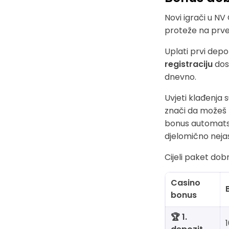
Novi igrači u N
proteže na prve 
Uplati prvi depo
registraciju
dost
dnevno.
Uvjeti klađenja 
znači da možeš p
bonus automatski
djelomično nejasn
Cijeli paket dobr
Casino
bonus
🏆 1.