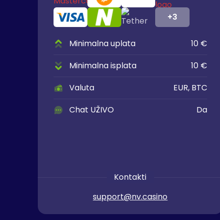
+3
Minimalna uplata
10 €
Minimalna isplata
10 €
Valuta
EUR, BTC
Chat UŽIVO
Da
Kontakti
support@nv.casino