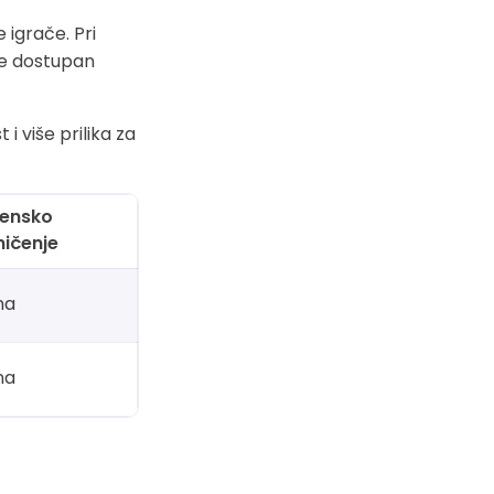
igrače. Pri
je dostupan
i više prilika za
ensko
ičenje
na
na