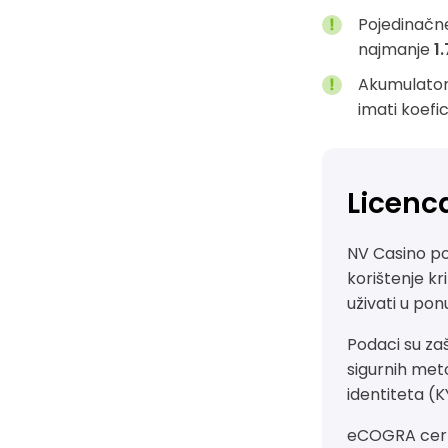
Pojedinačne
najmanje
1
Akumulator
imati koefi
Licenca
NV Casino po
korištenje kr
uživati u ponu
Podaci su za
sigurnih met
identiteta (K
eCOGRA certif