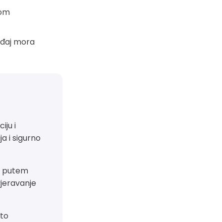
tom
ađaj mora
iju i
a i sigurno
ju putem
vjeravanje
ito