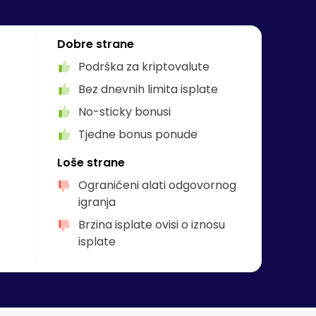
Dobre strane
Podrška za kriptovalute
Bez dnevnih limita isplate
No-sticky bonusi
Tjedne bonus ponude
Loše strane
Ograničeni alati odgovornog
igranja
Brzina isplate ovisi o iznosu
isplate