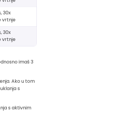
 vrtnje
, 30x
 vrtnje
, 30x
 vrtnje
, odnosno imaš 3
enja. Ako u tom
uklanja s
nja s aktivnim