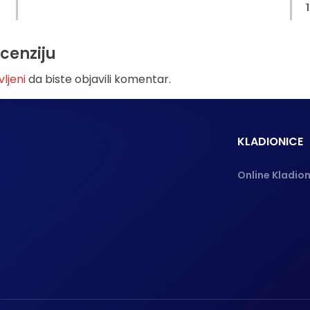
1
ecenziju
vljeni
da biste objavili komentar.
KLADIONICE
Online Kladio