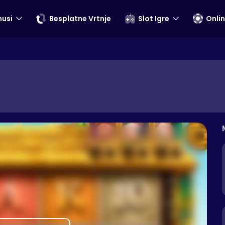
nusi
Besplatne Vrtnje
Slot Igre
Onlin