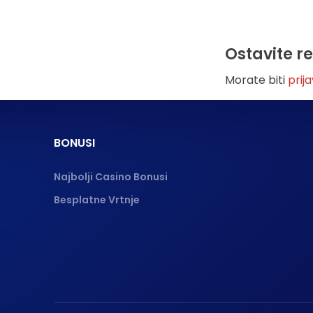
Ostavite r
Morate biti
prija
BONUSI
Najbolji Casino Bonusi
Besplatne Vrtnje