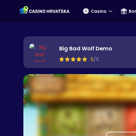
Casino
Bo
Big Bad Wolf Demo
5
/
5