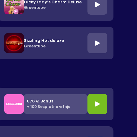
Lucky Lady’s Charm Deluxe
Greentube
Sizzling Hot deluxe
Greentube
876 € Bonus
+ 100 Besplatne vrtnje