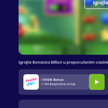
Igrajt
Igrajte Bonanza Billion u preporučenim casin
1 000€ Bonus
+ 100 Besplatne vrtnje