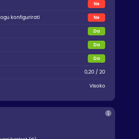
Ne
mogu konfigurirati
Ne
Da
Da
Da
0,20 / 20
Visoko