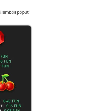
ni simboli poput