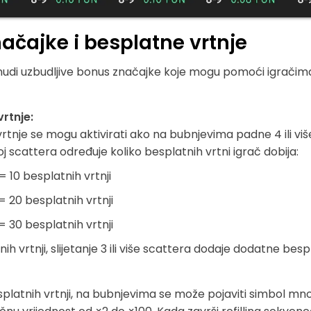
ačajke i besplatne vrtnje
 nudi uzbudljive bonus značajke koje mogu pomoći igračim
rtnje:
rtnje se mogu aktivirati ako na bubnjevima padne 4 ili viš
oj scattera određuje koliko besplatnih vrtni igrač dobija:
= 10 besplatnih vrtnji
= 20 besplatnih vrtnji
= 30 besplatnih vrtnji
h vrtnji, slijetanje 3 ili više scattera dodaje dodatne besp
platnih vrtnji, na bubnjevima se može pojaviti simbol množ