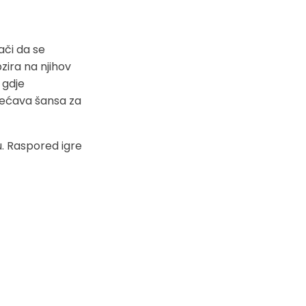
ači da se
zira na njihov
 gdje
ovećava šansa za
u. Raspored igre