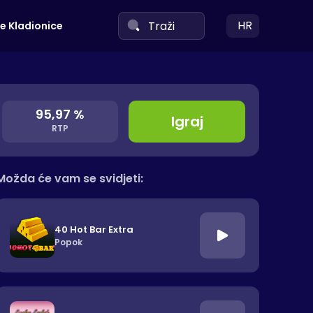
HR
e Kladionice
95,97 %
Igraj
RTP
Možda će vam se svidjeti:
40 Hot Bar Extra
Popok