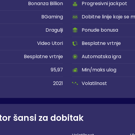
Bonanza Billion
Progresivni jackpot
BGaming
Dobitne linije koje se 
Dragulji
Ponude bonusa
Video Utori
Besplatne vrtnje
Besplatne vrtnje
Automatska igra
95,97
Min/maks ulog
2021
Volatilnost
tor šansi za dobitak