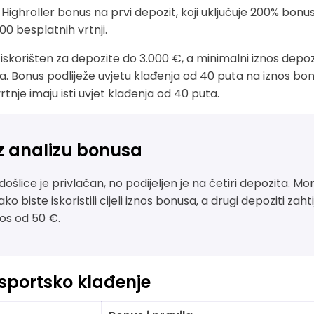
 Highroller bonus na prvi depozit, koji uključuje 200% bonu
200 besplatnih vrtnji.
iskorišten za depozite do 3.000 €, a minimalni iznos depoz
a. Bonus podliježe uvjetu klađenja od 40 puta na iznos bon
tnje imaju isti uvjet klađenja od 40 puta.
uz analizu bonusa
šlice je privlačan, no podijeljen je na četiri depozita. Mora
ko biste iskoristili cijeli iznos bonusa, a drugi depoziti zaht
nos od 50 €.
 sportsko klađenje