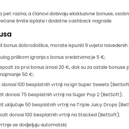
 pet razina, a članovi dobivaju ekskluzivne bonuse, osob
ćane limite isplate i dodatne cashback nagrade.
nusa
tili bonus dobrodošlice, morate ispuniti 9 uvjeta navedenih 
ulog prilikom igranja s bonus sredstvima je 5 €;
epozit za prvi bonus iznosi 20 €, dok su za ostale bonuse 
 najmanje 50 €;
t donosi 100 besplatnih vrtnji na igri Super Sweets (BetSoft
it donosi 75 besplatnih vrtnji na Sugar Pop 2 (BetSoft);
it uključuje 50 besplatnih vrtnji na Triple Juicy Drops (Bet
ozit donosi 100 besplatnih vrtnji na Stacked (BetSoft);
rtnje se dodjeljuju automatski;