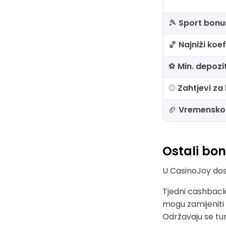
🎾
Sport bonu
🏀
Najniži koef
⚽️
Min. depozi
⚾️
Zahtjevi za
🏈
Vremensko 
Ostali bon
U CasinoJoy dost
Tjedni cashback 
mogu zamijeniti
Održavaju se tur