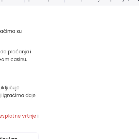
gračima su
ode plaćanja i
vom casinu.
uključuje
ji igračima daje
esplatne vrtnje
i