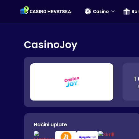
Casino
Bo
CasinoJoy
1
Načini uplate