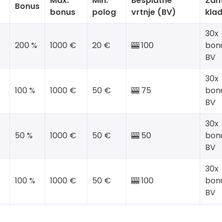
Max.
Min.
Besplatne
Zaht
Bonus
bonus
polog
vrtnje (BV)
kla
30x
t
200 %
1000 €
20 €
🎰 100
bon
BV
30x
100 %
1000 €
50 €
🎰 75
bon
BV
30x
50 %
1000 €
50 €
🎰 50
bon
BV
30x
100 %
1000 €
50 €
🎰 100
bon
BV