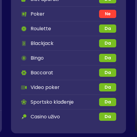
Poker
Ne
Roulette
Da
Blackjack
Da
Bingo
Da
Baccarat
Da
Video poker
Da
Sportsko klađenje
Da
Casino uživo
Da