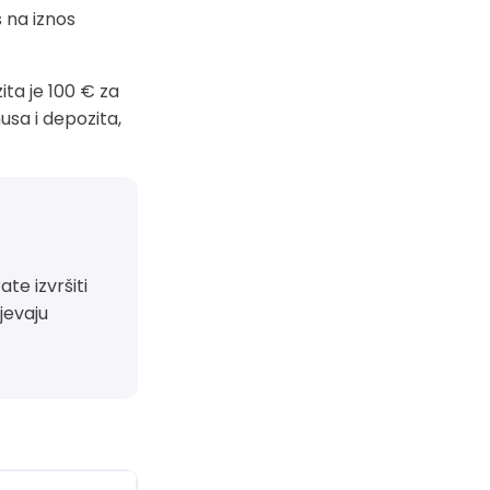
s na iznos
ita je 100 € za
usa i depozita,
te izvršiti
ijevaju