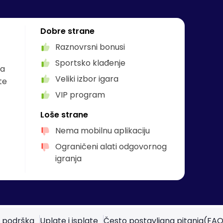
Dobre strane
Raznovrsni bonusi
Sportsko klađenje
za
Veliki izbor igara
te
VIP program
Loše strane
Nema mobilnu aplikaciju
Ograničeni alati odgovornog
igranja
a podrška
Uplate i isplate
Često postavljana pitanja(FA