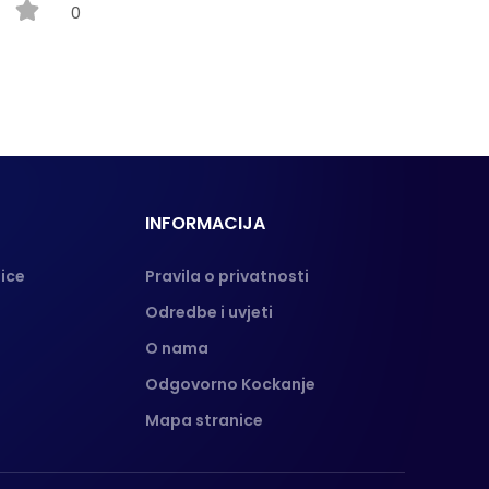
0
INFORMACIJA
nice
Pravila o privatnosti
Odredbe i uvjeti
O nama
Odgovorno Kockanje
Mapa stranice