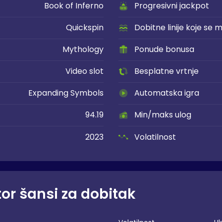
Book of Inferno
Progresivni jackpot
Quickspin
Dobitne linije koje se 
Mythology
Ponude bonusa
Video slot
Besplatne vrtnje
Expanding Symbols
Automatska igra
94.19
Min/maks ulog
2023
Volatilnost
tor šansi za dobitak