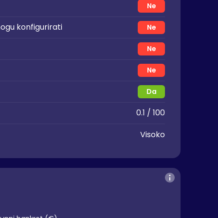
Ne
mogu konfigurirati
Ne
Ne
Ne
Da
0.1 / 100
Visoko