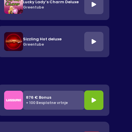
Lucky Lady’s Charm Deluxe
Greentube
Sizzling Hot deluxe
Greentube
876 € Bonus
+ 100 Besplatne vrtnje