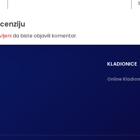
1
ecenziju
vljeni
da biste objavili komentar.
KLADIONICE
Online Kladio