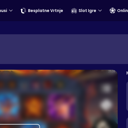
nusi
Besplatne Vrtnje
Slot Igre
Onlin