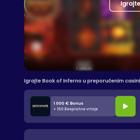
Igrajt
Igrajte Book of Inferno u preporučenim casi
1 000 € Bonus
+ 150 Besplatne vrtnje