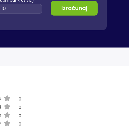
upni bankrot (€)
Izračunaj
5
0
4
0
3
0
2
0