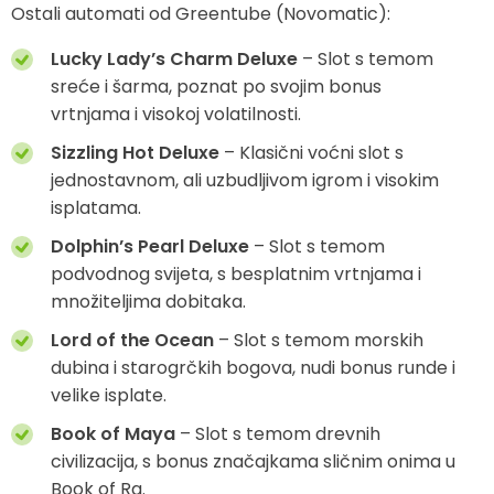
Ostali automati od Greentube (Novomatic):
Lucky Lady’s Charm Deluxe
– Slot s temom
sreće i šarma, poznat po svojim bonus
vrtnjama i visokoj volatilnosti.
Sizzling Hot Deluxe
– Klasični voćni slot s
jednostavnom, ali uzbudljivom igrom i visokim
isplatama.
Dolphin’s Pearl Deluxe
– Slot s temom
podvodnog svijeta, s besplatnim vrtnjama i
množiteljima dobitaka.
Lord of the Ocean
– Slot s temom morskih
dubina i starogrčkih bogova, nudi bonus runde i
velike isplate.
Book of Maya
– Slot s temom drevnih
civilizacija, s bonus značajkama sličnim onima u
Book of Ra.