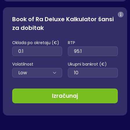
Book of Ra Deluxe Kalkulator šansi
za dobitak
Oklada po okretaju (€)
RTP
Volatilnost
Ukupni bankrot (€)
Low
Izračunaj