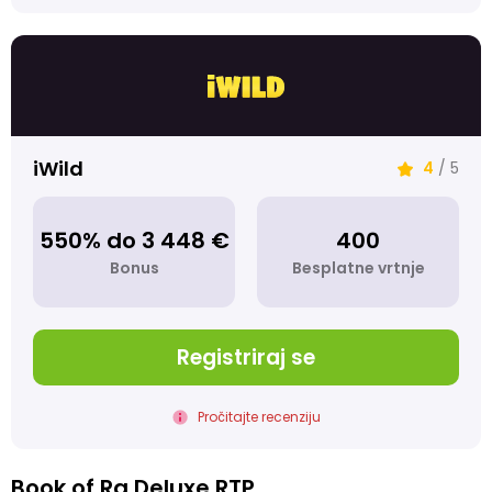
iWild
4
/ 5
550% do 3 448 €
400
Bonus
Besplatne vrtnje
Registriraj se
Pročitajte recenziju
Book of Ra Deluxe RTP