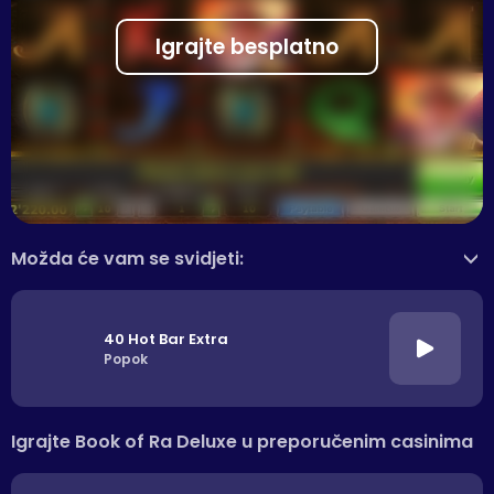
Igrajte besplatno
Možda će vam se svidjeti:
>
40 Hot Bar Extra
Popok
Igrajte Book of Ra Deluxe u preporučenim casinima