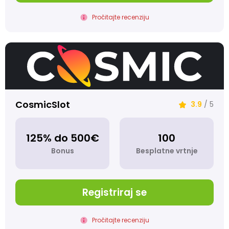
Pročitajte recenziju
CosmicSlot
3.9
/ 5
125% do 500€
100
Bonus
Besplatne vrtnje
Registriraj se
Pročitajte recenziju