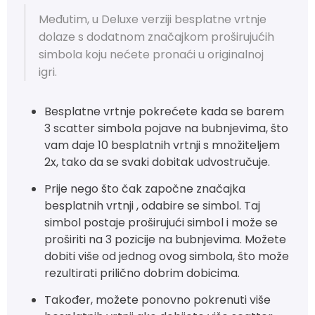
Međutim, u Deluxe verziji besplatne vrtnje
dolaze s dodatnom značajkom proširujućih
simbola koju nećete pronaći u originalnoj
igri.
Besplatne vrtnje pokrećete kada se barem
3 scatter simbola pojave na bubnjevima, što
vam daje 10 besplatnih vrtnji s množiteljem
2x, tako da se svaki dobitak udvostručuje.
Prije nego što čak započne značajka
besplatnih vrtnji , odabire se simbol. Taj
simbol postaje proširujući simbol i može se
proširiti na 3 pozicije na bubnjevima. Možete
dobiti više od jednog ovog simbola, što može
rezultirati prilično dobrim dobicima.
Također, možete ponovno pokrenuti više