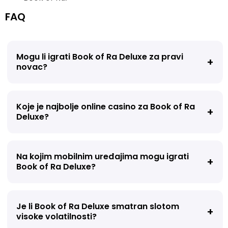
FAQ
Mogu li igrati Book of Ra Deluxe za pravi
novac?
Koje je najbolje online casino za Book of Ra
Deluxe?
Na kojim mobilnim uređajima mogu igrati
Book of Ra Deluxe?
Je li Book of Ra Deluxe smatran slotom
visoke volatilnosti?