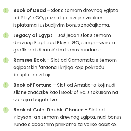
Book of Dead
– Slot s temom drevnog Egipta
od Play’n GO, poznat po svojim visokim
isplatama i uzbudljivim bonus značajkama.
Legacy of Egypt
– Još jedan slot s temom
drevnog Egipta od Play’n GO, s impresivnom
grafikom i dinamičnim bonus rundama.
Ramses Book
– Slot od Gamomata s temom
egipatskih faraona i knjiga koje pokreću
besplatne vrtnje.
Book of Fortune
– Slot od Amatic-a koji nudi
slične značajke kao i Book of Ra, s fokusom na
čaroliju i bogatstvo.
Book of Gold: Double Chance
– Slot od
Playson-a s temom drevnog Egipta, nudi bonus
runde s dodatnim prilikama za velike dobitke.