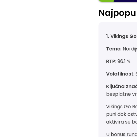
Najpopul
1. Vikings G
Tema
: Nordi
RTP
: 96.1 %
Volatilnost
:
Ključna zna
besplatne vr
Vikings Go Be
puni dok ost
aktivira se 
U bonus rundi