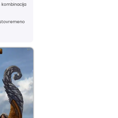
h kombinacija
 istovremeno