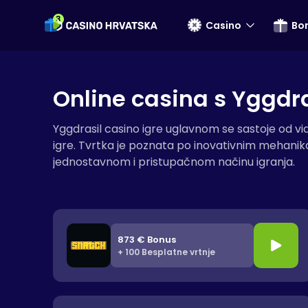
Casino
Bo
Online casina s Yggdr
Yggdrasil casino igre uglavnom se sastoje od vid
igre. Tvrtka je poznata po inovativnim mehanik
jednostavnom i pristupačnom načinu igranja.
873 € Bonus
+ 100 Besplatne vrtnje