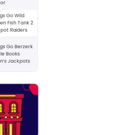
or
ngs Go Wild
en Fish Tank 2
pot Raiders
ngs Go Berzerk
le Books
n’s Jackpots