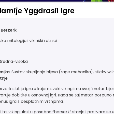
arnije Yggdrasil igre
o Berzerk
jska mitologija i vikinški ratnici
 Sredna-visoka
čajka
: Sustav skupljanja bijesa (rage mehanika), sticky wild
tnje
rzerk slot je igra u kojem svaki viking ima svoj “metar bijes
varuje dobitke u osnovnoj igri. Kada se taj metar potpuno 
bonus igra s besplatnim vrtnjama.
 taj viking ulazi u posebno “berserk” stanje i pretvara se u 