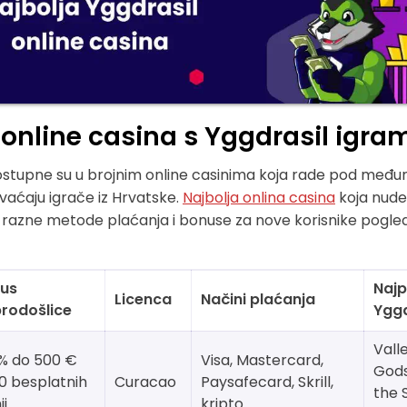
 online casina s Yggdrasil igra
dostupne su u brojnim online casinima koja rade pod međ
vaćaju igrače iz Hrvatske.
Najbolja onlina casina
koja nude
 razne metode plaćanja i bonuse za nove korisnike pogleda
us
Najp
Licenca
Načini plaćanja
rodošlice
Yggd
Vall
 % do 500 €
Visa, Mastercard,
God
50 besplatnih
Curacao
Paysafecard, Skrill,
the 
ji
kripto