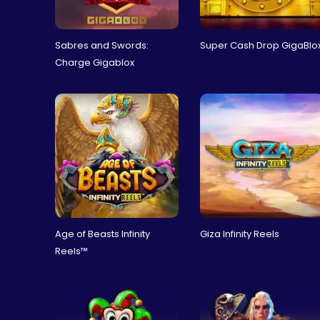
Sabres and Swords:
Super Cash Drop GigaBlo
Charge Gigablox
Age of Beasts Infinity
Giza Infinity Reels
Reels™