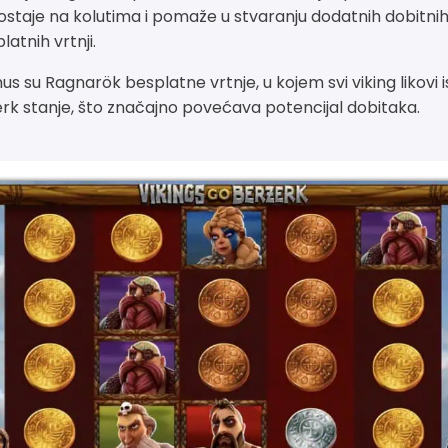
 ostaje na kolutima i pomaže u stvaranju dodatnih dobitni
latnih vrtnji.
s su Ragnarök besplatne vrtnje, u kojem svi viking likovi
erk stanje, što značajno povećava potencijal dobitaka.