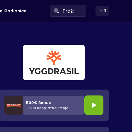
HR
e Kladionice
500€ Bonus
+ 200 Besplatne vrtnje