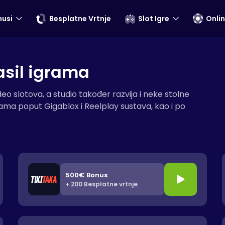
nusi
Besplatne Vrtnje
Slot Igre
Onlin
asil igrama
eo slotova, a studio također razvija i neke stolne
ama poput Gigablox i Reelplay sustava, kao i po
500€ Bonus
+ 200 Besplatne vrtnje