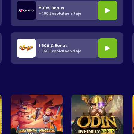
500€ Bonus
+ 100 Besplatne vrtnje
1 500 € Bonus
+ 150 Besplatne vrtnje