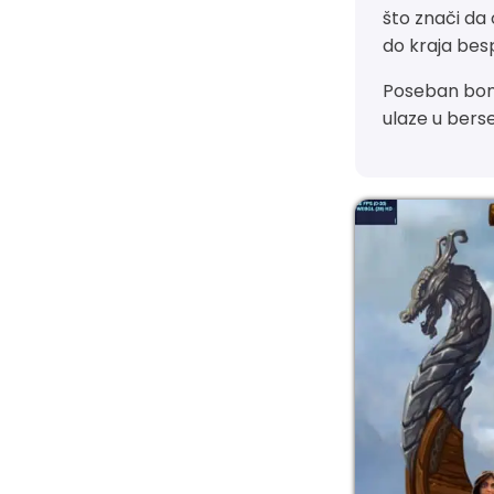
što znači da
do kraja besp
Poseban bonu
ulaze u bers