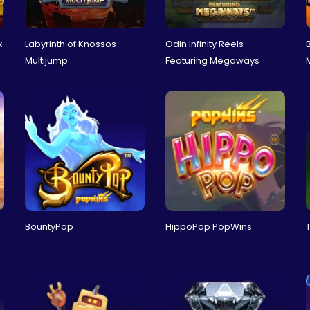
x
Labyrinth of Knossos
Odin Infinity Reels
Multijump
Featuring Megaways
BountyPop
HippoPop PopWins