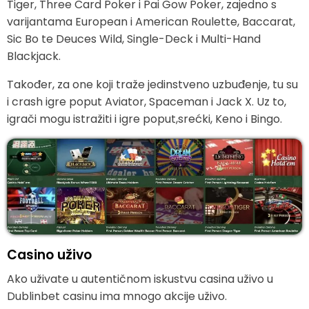
Tiger, Three Card Poker i Pai Gow Poker, zajedno s
varijantama European i American Roulette, Baccarat,
Sic Bo te Deuces Wild, Single-Deck i Multi-Hand
Blackjack.
Također, za one koji traže jedinstveno uzbuđenje, tu su
i crash igre poput Aviator, Spaceman i Jack X. Uz to,
igrači mogu istražiti i igre poput,srećki, Keno i Bingo.
Casino uživo
Ako uživate u autentičnom iskustvu casina uživo u
Dublinbet casinu ima mnogo akcije uživo.