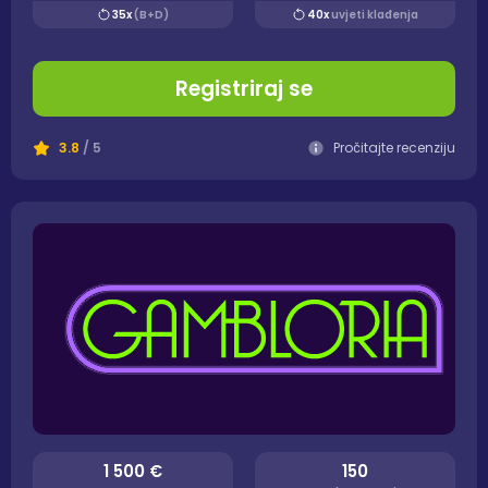
35x
(B+D)
40x
uvjeti klađenja
Registriraj se
3.8
/ 5
Pročitajte recenziju
1 500 €
150