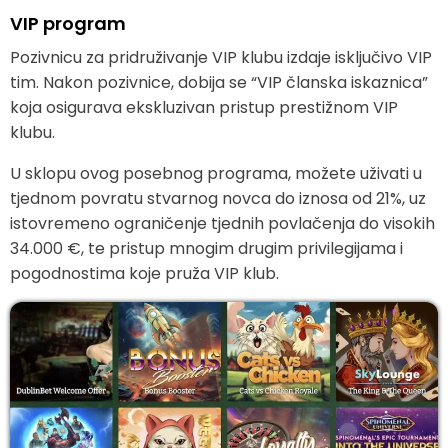
VIP program
Pozivnicu za pridruživanje VIP klubu izdaje isključivo VIP
tim. Nakon pozivnice, dobija se “VIP članska iskaznica”
koja osigurava ekskluzivan pristup prestižnom VIP
klubu.
U sklopu ovog posebnog programa, možete uživati u
tjednom povratu stvarnog novca do iznosa od 21%, uz
istovremeno ograničenje tjednih povlačenja do visokih
34.000 €, te pristup mnogim drugim privilegijama i
pogodnostima koje pruža VIP klub.