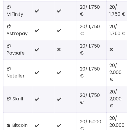
💳
20/ 1,750
20/
✔️
✔️
MiFinity
€
1,750 €
💳
20/ 1,750
20/
✔️
✔️
Astropay
€
1,750 €
💳
20/ 1,750
✔️
❌
❌
Paysafe
€
20/
💳
20/ 1,750
✔️
✔️
2,000
Neteller
€
€
20/
20/ 1,750
💳 Skrill
✔️
✔️
2,000
€
€
20/
20/ 5,000
💲 Bitcoin
✔️
✔️
20,000
€