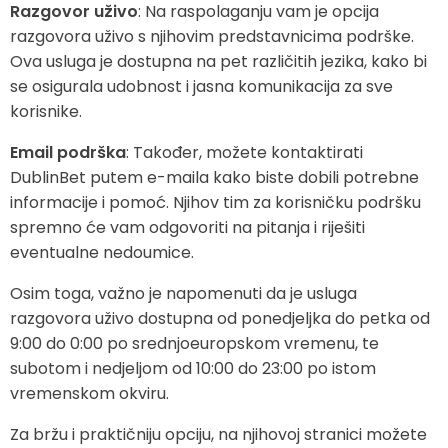
Razgovor uživo
: Na raspolaganju vam je opcija
razgovora uživo s njihovim predstavnicima podrške.
Ova usluga je dostupna na pet različitih jezika, kako bi
se osigurala udobnost i jasna komunikacija za sve
korisnike.
Email podrška
: Također, možete kontaktirati
DublinBet putem e-maila kako biste dobili potrebne
informacije i pomoć. Njihov tim za korisničku podršku
spremno će vam odgovoriti na pitanja i riješiti
eventualne nedoumice.
Osim toga, važno je napomenuti da je usluga
razgovora uživo dostupna od ponedjeljka do petka od
9:00 do 0:00 po srednjoeuropskom vremenu, te
subotom i nedjeljom od 10:00 do 23:00 po istom
vremenskom okviru.
Za bržu i praktičniju opciju, na njihovoj stranici možete