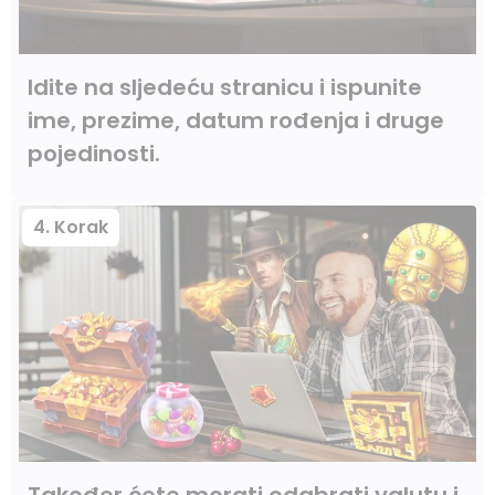
Idite na sljedeću stranicu i ispunite
ime, prezime, datum rođenja i druge
pojedinosti.
4. Korak