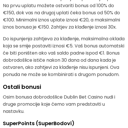
Na prvu uplatu možete ostvariti bonus od 100% do
€150, dok vas na drugoj uplati čeka bonus od 50% do
€100. Minimalni iznos uplate iznosi €20, a maksimalni
iznos bonusa je €150. Zahtjev za klađenje iznosi 30x.
Do ispunjenja zahtjeva za klađenje, maksimalna oklada
koja se smije postaviti iznosi €5. Vaš bonus automatski
će biti poništen ako vaš saldo padne ispod €1. Bonus
dobrodošlice ističe nakon 30 dana od dana kada je
ostvaren, ako zahtjevi za klađenje nisu ispunjeni. Ova
ponuda ne može se kombinirati s drugom ponudom.
Ostali bonusi
Osim bonusa dobrodošlice Dublin Bet Casino nudi i
druge promocije koje ćemo vam predstaviti u
nastavku.
SuperPoints (SuperBodovi)