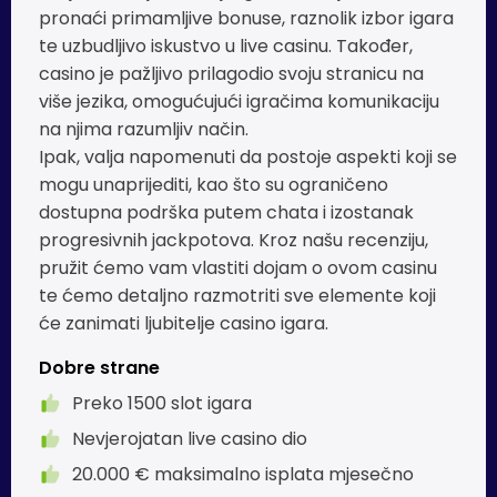
pronaći primamljive bonuse, raznolik izbor igara
te uzbudljivo iskustvo u live casinu. Također,
casino je pažljivo prilagodio svoju stranicu na
više jezika, omogućujući igračima komunikaciju
na njima razumljiv način.
Ipak, valja napomenuti da postoje aspekti koji se
mogu unaprijediti, kao što su ograničeno
dostupna podrška putem chata i izostanak
progresivnih jackpotova. Kroz našu recenziju,
pružit ćemo vam vlastiti dojam o ovom casinu
te ćemo detaljno razmotriti sve elemente koji
će zanimati ljubitelje casino igara.
Dobre strane
Preko 1500 slot igara
Nevjerojatan live casino dio
20.000 € maksimalno isplata mjesečno