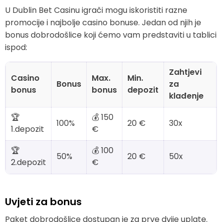
U Dublin Bet Casinu igrači mogu iskoristiti razne
promocije i najbolje casino bonuse. Jedan od njih je
bonus dobrodošlice koji ćemo vam predstaviti u tablici
ispod:
Zahtjevi
Casino
Max.
Min.
Bonus
za
bonus
bonus
depozit
klađenje
🏆
💰 150
100%
20 €
30x
1.depozit
€
🏆
💰 100
50%
20 €
50x
2.depozit
€
Uvjeti za bonus
Paket dobrodošlice dostupan je za prve dvije uplate.