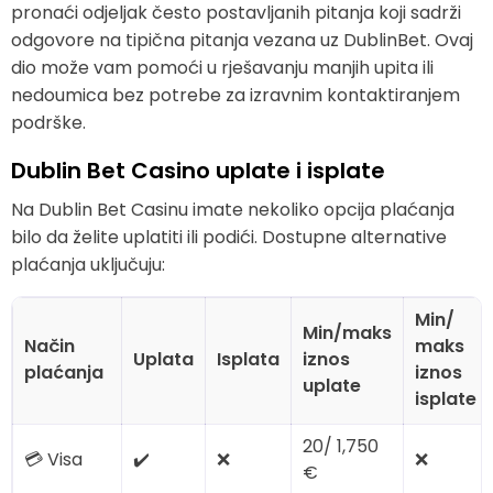
pronaći odjeljak često postavljanih pitanja koji sadrži
odgovore na tipična pitanja vezana uz DublinBet. Ovaj
dio može vam pomoći u rješavanju manjih upita ili
nedoumica bez potrebe za izravnim kontaktiranjem
podrške.
Dublin Bet Casino uplate i isplate
Na Dublin Bet Casinu imate nekoliko opcija plaćanja
bilo da želite uplatiti ili podići. Dostupne alternative
plaćanja uključuju:
Min/
Min/maks
Način
maks
Uplata
Isplata
iznos
plaćanja
iznos
uplate
isplate
20/ 1,750
💳 Visa
✔️
❌
❌
€