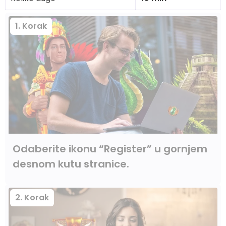
1. Korak
Odaberite ikonu “Register” u gornjem
desnom kutu stranice.
2. Korak