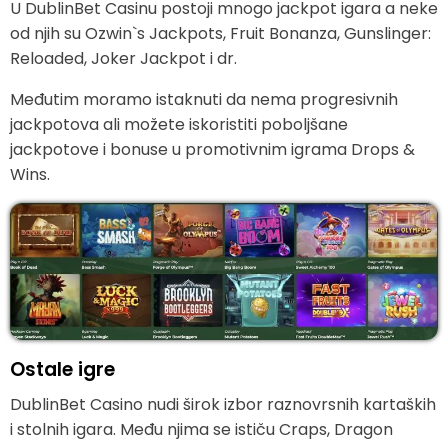
U DublinBet Casinu postoji mnogo jackpot igara a neke
od njih su Ozwin`s Jackpots, Fruit Bonanza, Gunslinger:
Reloaded, Joker Jackpot i dr.
Međutim moramo istaknuti da nema progresivnih
jackpotova ali možete iskoristiti poboljšane
jackpotove i bonuse u promotivnim igrama Drops &
Wins.
Ostale igre
DublinBet Casino nudi širok izbor raznovrsnih kartaških
i stolnih igara. Među njima se ističu Craps, Dragon