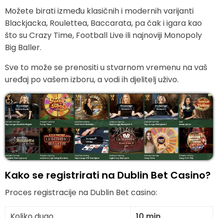
Možete birati između klasičnih i modernih varijanti
Blackjacka, Roulettea, Baccarata, pa čak i igara kao
što su Crazy Time, Football Live ili najnoviji Monopoly
Big Baller.
Sve to može se prenositi u stvarnom vremenu na vaš
uređaj po vašem izboru, a vodi ih djelitelj uživo.
Kako se registrirati na Dublin Bet Casino?
Proces registracije na Dublin Bet casino:
Koliko dugo
10 min