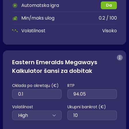
Automatska igra
Da
Min/maks ulog
0.2 / 100
Volatilnost
Visoko
Eastern Emeralds Megaways
Kalkulator šansi za dobitak
Oklada po okretaju (€)
RTP
Volatilnost
Ukupni bankrot (€)
High