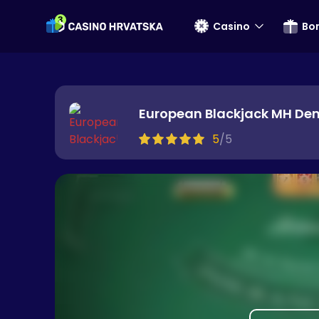
Casino
Bo
European Blackjack MH D
5
/
5