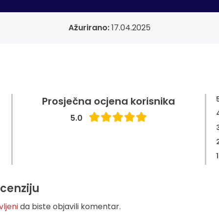
Ažurirano:
17.04.2025
Prosječna ocjena korisnika
5.0
1
ecenziju
vljeni
da biste objavili komentar.