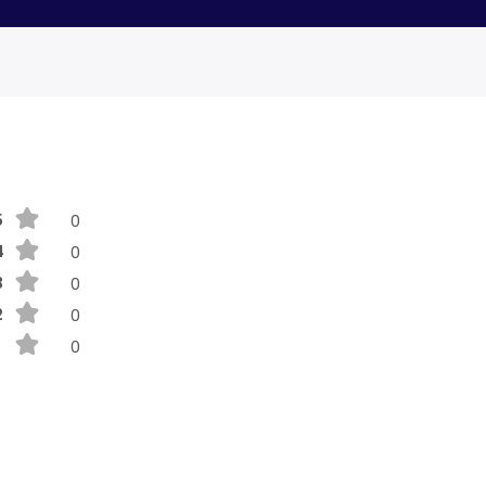
5
0
4
0
3
0
2
0
0