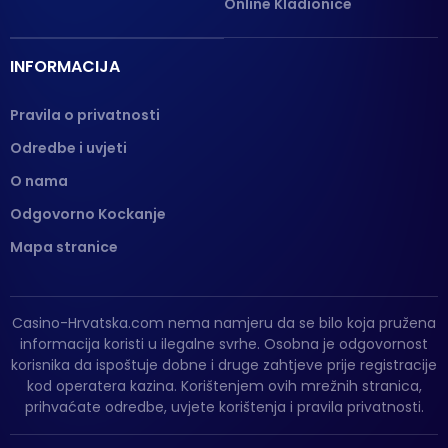
Online Kladionice
INFORMACIJA
Pravila o privatnosti
Odredbe i uvjeti
O nama
Odgovorno Kockanje
Mapa stranice
Casino-Hrvatska.com nema namjeru da se bilo koja pružena
informacija koristi u ilegalne svrhe. Osobna je odgovornost
korisnika da ispoštuje dobne i druge zahtjeve prije registracije
kod operatera kazina. Korištenjem ovih mrežnih stranica,
prihvaćate odredbe, uvjete korištenja i pravila privatnosti.