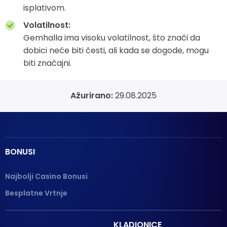
isplativom.
Volatilnost:
Gemhalla ima visoku volatilnost, što znači da
dobici neće biti česti, ali kada se dogode, mogu
biti značajni.
Ažurirano:
29.08.2025
BONUSI
Najbolji Casino Bonusi
Besplatne Vrtnje
KLADIONICE