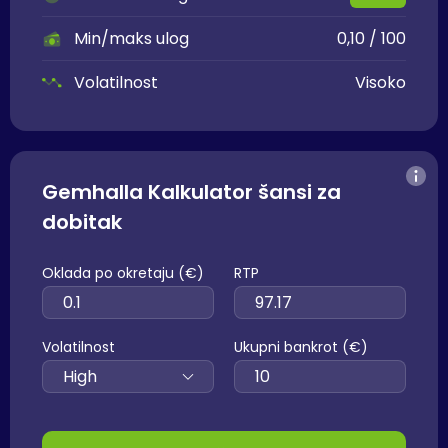
Min/maks ulog
0,10 / 100
Volatilnost
Visoko
Gemhalla Kalkulator šansi za
dobitak
Oklada po okretaju (€)
RTP
Volatilnost
Ukupni bankrot (€)
High