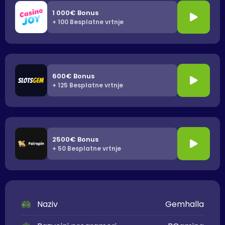
1 000€ Bonus
+ 100 Besplatne vrtnje
600€ Bonus
+ 125 Besplatne vrtnje
2500€ Bonus
+ 50 Besplatne vrtnje
Naziv
Gemhalla