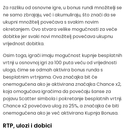
Za razliku od osnovne igre, u bonus rundi množitelji se
ne samo zbrajaju, već i akumuliraju, što znači da se
ukupni množitelj povećava s svakim novim
okretanjem. Ovo stvara velike mogućnosti za veće
dobitke jer svaki novi množitelj povećava ukupnu
vrijednost dobitka.
Osim toga, igrači imaju mogućnost kupnje besplatnih
vrtnji u osnovnoj igri za 100 puta veću od vrijednosti
uloga, čime se odmah aktivira bonus runda s
besplatnim vrtnjama. Ova značajka bit će
onemogućena ako je aktivirana značajka Chance x2,
koja omogućava igračima da povećaju šanse za
pojavu Scatter simbola i pokretanje besplatnih vrtnji.
Chance x2 povećava ulog za 25%, a značajka će biti
onemogućena ako je već aktivirana Kupnja Bonusa.
RTP, ulozi i dobici