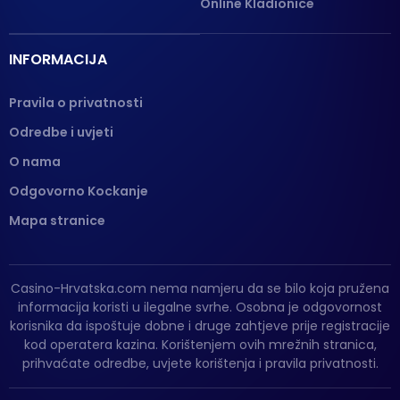
Online Kladionice
INFORMACIJA
Pravila o privatnosti
Odredbe i uvjeti
O nama
Odgovorno Kockanje
Mapa stranice
Casino-Hrvatska.com nema namjeru da se bilo koja pružena
informacija koristi u ilegalne svrhe. Osobna je odgovornost
korisnika da ispoštuje dobne i druge zahtjeve prije registracije
kod operatera kazina. Korištenjem ovih mrežnih stranica,
prihvaćate odredbe, uvjete korištenja i pravila privatnosti.