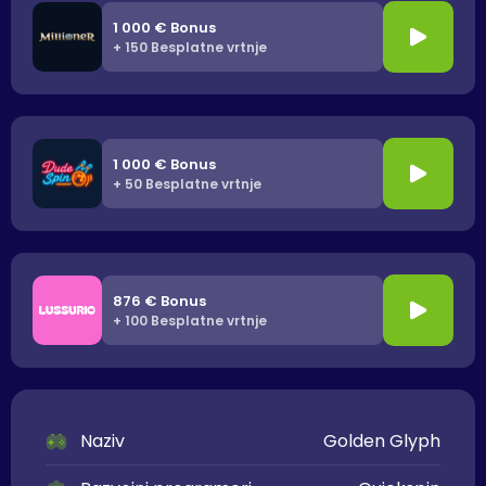
1 000 € Bonus
+ 150 Besplatne vrtnje
1 000 € Bonus
+ 50 Besplatne vrtnje
876 € Bonus
+ 100 Besplatne vrtnje
Naziv
Golden Glyph