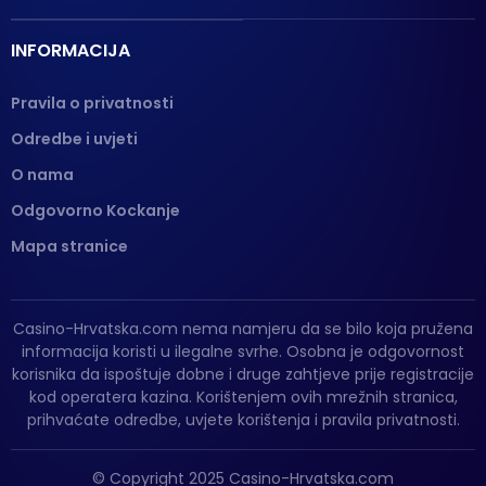
INFORMACIJA
Pravila o privatnosti
Odredbe i uvjeti
O nama
Odgovorno Kockanje
Mapa stranice
Casino-Hrvatska.com nema namjeru da se bilo koja pružena
informacija koristi u ilegalne svrhe. Osobna je odgovornost
korisnika da ispoštuje dobne i druge zahtjeve prije registracije
kod operatera kazina. Korištenjem ovih mrežnih stranica,
prihvaćate odredbe, uvjete korištenja i pravila privatnosti.
© Copyright 2025 Casino-Hrvatska.com