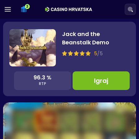
Jack and the
Beanstalk Demo
5
/
5
96.3 %
Igraj
RTP