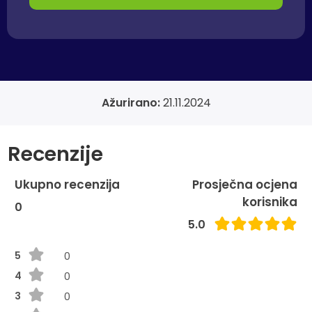
Ažurirano:
21.11.2024
Recenzije
Ukupno recenzija
Prosječna ocjena
korisnika
0
5.0
5
0
4
0
3
0