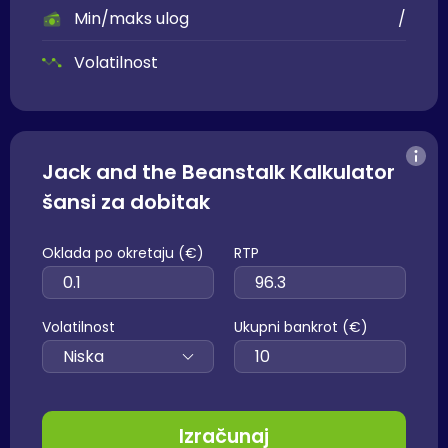
Min/maks ulog
/
Volatilnost
Jack and the Beanstalk Kalkulator
šansi za dobitak
Oklada po okretaju (€)
RTP
Volatilnost
Ukupni bankrot (€)
Niska
Izračunaj