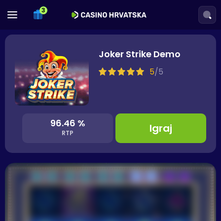
Joker Strike Demo
5
/
5
96.46 %
Igraj
RTP