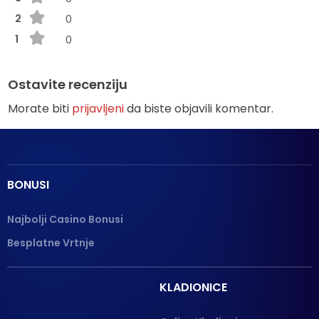
2
0
1
0
Ostavite recenziju
Morate biti
prijavljeni
da biste objavili komentar.
BONUSI
Najbolji Casino Bonusi
Besplatne Vrtnje
KLADIONICE