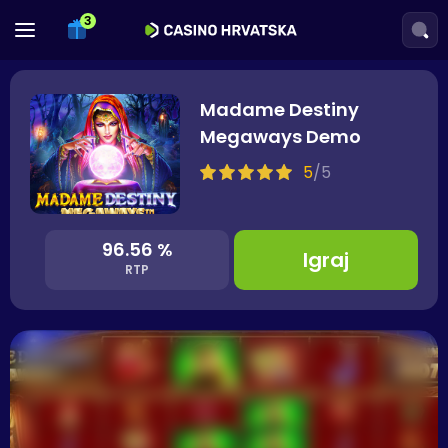
Madame Destiny
Megaways Demo
5
/
5
96.56 %
Igraj
RTP