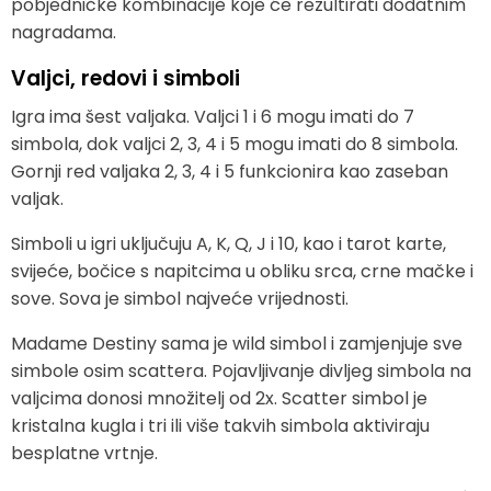
pobjedničke kombinacije koje će rezultirati dodatnim
nagradama.
Valjci, redovi i simboli
Igra ima šest valjaka. Valjci 1 i 6 mogu imati do 7
simbola, dok valjci 2, 3, 4 i 5 mogu imati do 8 simbola.
Gornji red valjaka 2, 3, 4 i 5 funkcionira kao zaseban
valjak.
Simboli u igri uključuju A, K, Q, J i 10, kao i tarot karte,
svijeće, bočice s napitcima u obliku srca, crne mačke i
sove. Sova je simbol najveće vrijednosti.
Madame Destiny sama je wild simbol i zamjenjuje sve
simbole osim scattera. Pojavljivanje divljeg simbola na
valjcima donosi množitelj od 2x. Scatter simbol je
kristalna kugla i tri ili više takvih simbola aktiviraju
besplatne vrtnje.