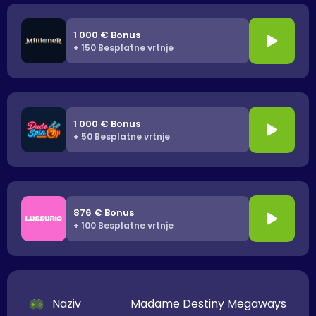
1 000 € Bonus
+ 150 Besplatne vrtnje
1 000 € Bonus
+ 50 Besplatne vrtnje
876 € Bonus
+ 100 Besplatne vrtnje
Naziv
Madame Destiny Megaways