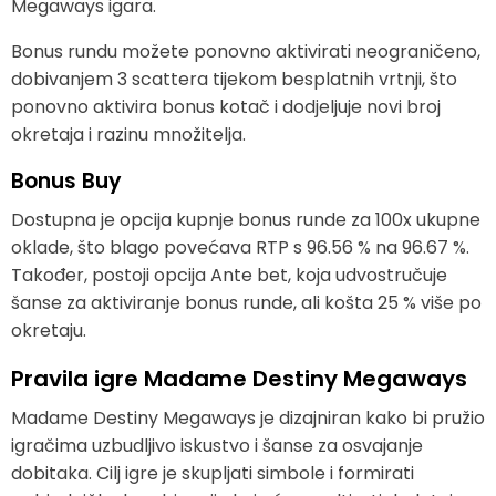
Megaways igara.
Bonus rundu možete ponovno aktivirati neograničeno,
dobivanjem 3 scattera tijekom besplatnih vrtnji, što
ponovno aktivira bonus kotač i dodjeljuje novi broj
okretaja i razinu množitelja.
Bonus Buy
Dostupna je opcija kupnje bonus runde za 100x ukupne
oklade, što blago povećava RTP s 96.56 % na 96.67 %.
Također, postoji opcija Ante bet, koja udvostručuje
šanse za aktiviranje bonus runde, ali košta 25 % više po
okretaju.
Pravila igre Madame Destiny Megaways
Madame Destiny Megaways je dizajniran kako bi pružio
igračima uzbudljivo iskustvo i šanse za osvajanje
dobitaka. Cilj igre je skupljati simbole i formirati