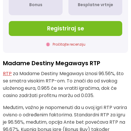
Bonus
Besplatne vrtnje
Registriraj se
Pročitajte recenziju
Madame Destiny Megaways RTP
RTP
za Madame Destiny Megaways iznosi 96.56%, što
se smatra visokim RTP-om. To znači da od svakog
uloženog eura, 0.965 će se vratiti igračima, dok će
casino zadržati profitnu maržu od 0.035.
Međutim, važno je napomenuti da u ovoj igri RTP varira
ovisno o određenim faktorima. Standardni RTP za igru
je 96.56%, međutim, opcija Ante bet povećava RTP na
96.67%. Kupnja bonus igre (Bonus Buy) također