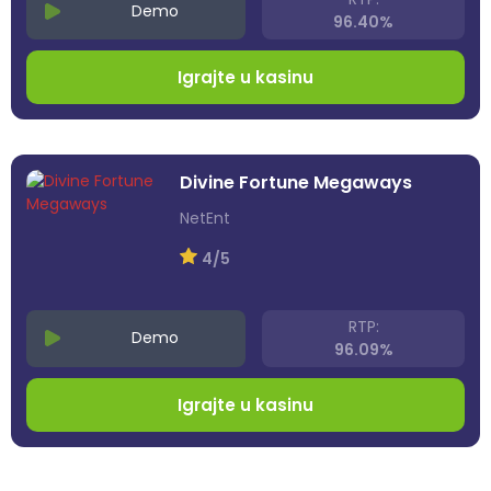
Demo
96.40%
Igrajte u kasinu
Divine Fortune Megaways
NetEnt
4/5
RTP:
Demo
96.09%
Igrajte u kasinu