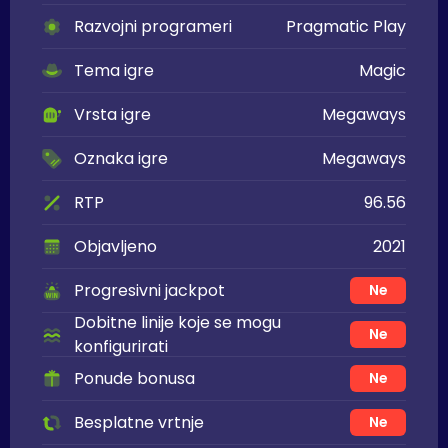
Razvojni programeri
Pragmatic Play
Tema igre
Magic
Vrsta igre
Megaways
Oznaka igre
Megaways
RTP
96.56
Objavljeno
2021
Progresivni jackpot
Ne
Dobitne linije koje se mogu
Ne
konfigurirati
Ponude bonusa
Ne
Besplatne vrtnje
Ne