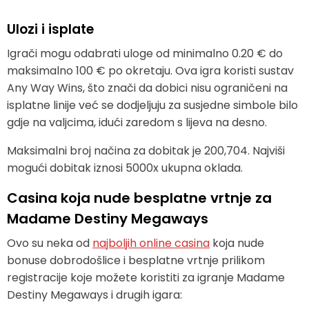
Ulozi i isplate
Igrači mogu odabrati uloge od minimalno 0.20 € do
maksimalno 100 € po okretaju. Ova igra koristi sustav
Any Way Wins, što znači da dobici nisu ograničeni na
isplatne linije već se dodjeljuju za susjedne simbole bilo
gdje na valjcima, idući zaredom s lijeva na desno.
Maksimalni broj načina za dobitak je 200,704. Najviši
mogući dobitak iznosi 5000x ukupna oklada.
Casina koja nude besplatne vrtnje za
Madame Destiny Megaways
Ovo su neka od
najboljih online casina
koja nude
bonuse dobrodošlice i besplatne vrtnje prilikom
registracije koje možete koristiti za igranje Madame
Destiny Megaways i drugih igara: