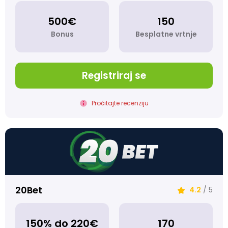
500€
150
Bonus
Besplatne vrtnje
Registriraj se
Pročitajte recenziju
20Bet
4.2
/ 5
150% do 220€
170