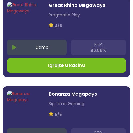
Great Rhino Megaways
Pragmatic Play
4/5
RTP:
Demo
96.58%
Igrajte u kasinu
Bonanza Megapays
Big Time Gaming
5/5
RTP: