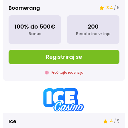
Boomerang
3.4
/ 5
100% do 500€
200
Bonus
Besplatne vrtnje
Registriraj se
Pročitajte recenziju
Ice
4
/ 5