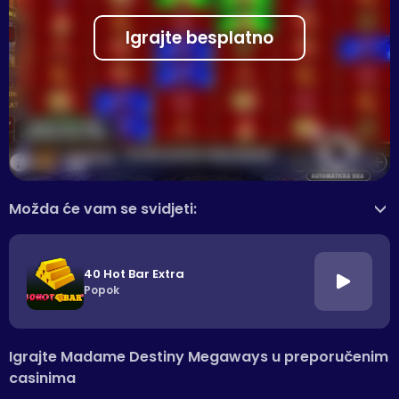
Igrajte besplatno
Možda će vam se svidjeti:
>
40 Hot Bar Extra
Popok
Igrajte Madame Destiny Megaways u preporučenim
casinima