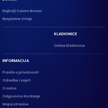
Najbolji Casino Bonusi
Besplatne Vrtnje
KLADIONICE
Online Kladionice
INFORMACIJA
Pravila o privatnosti
Odredbe i uvjeti
O nama
Odgovorno Kockanje
Mapa stranice