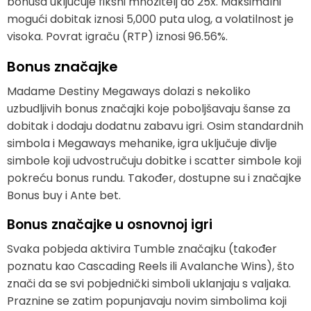
bonusa uključuje fiksni množitelj do 25x. Maksimalni
mogući dobitak iznosi 5,000 puta ulog, a volatilnost je
visoka. Povrat igraču (RTP) iznosi 96.56%.
Bonus značajke
Madame Destiny Megaways dolazi s nekoliko
uzbudljivih bonus značajki koje poboljšavaju šanse za
dobitak i dodaju dodatnu zabavu igri. Osim standardnih
simbola i Megaways mehanike, igra uključuje divlje
simbole koji udvostručuju dobitke i scatter simbole koji
pokreću bonus rundu. Također, dostupne su i značajke
Bonus buy i Ante bet.
Bonus značajke u osnovnoj igri
Svaka pobjeda aktivira Tumble značajku (također
poznatu kao Cascading Reels ili Avalanche Wins), što
znači da se svi pobjednički simboli uklanjaju s valjaka.
Praznine se zatim popunjavaju novim simbolima koji