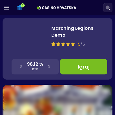
Marching Legions
Demo
5
/
5
98.12 %
Igraj
RTP