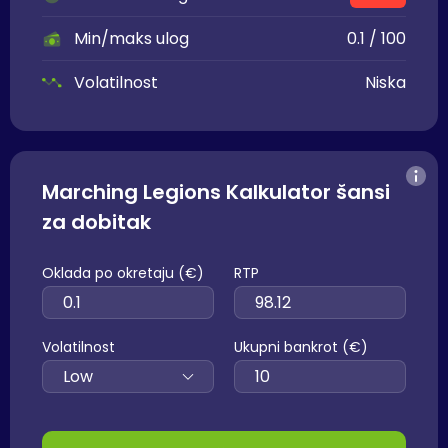
Min/maks ulog
0.1 / 100
Volatilnost
Niska
Marching Legions Kalkulator šansi
za dobitak
Oklada po okretaju (€)
RTP
Volatilnost
Ukupni bankrot (€)
Low