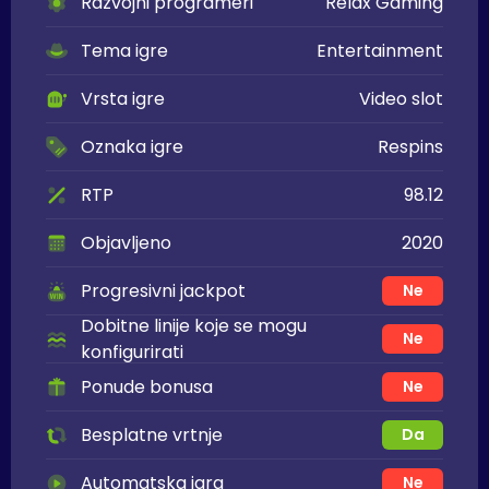
Razvojni programeri
Relax Gaming
Tema igre
Entertainment
Vrsta igre
Video slot
Oznaka igre
Respins
RTP
98.12
Objavljeno
2020
Progresivni jackpot
Ne
Dobitne linije koje se mogu
Ne
konfigurirati
Ponude bonusa
Ne
Besplatne vrtnje
Da
Automatska igra
Ne