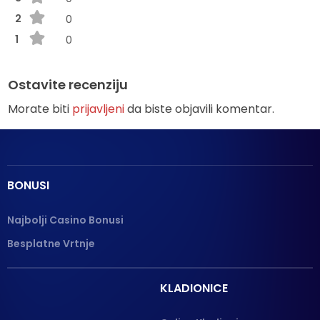
2
0
1
0
Ostavite recenziju
Morate biti
prijavljeni
da biste objavili komentar.
BONUSI
Najbolji Casino Bonusi
Besplatne Vrtnje
KLADIONICE