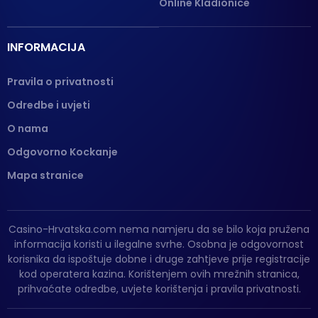
Online Kladionice
INFORMACIJA
Pravila o privatnosti
Odredbe i uvjeti
O nama
Odgovorno Kockanje
Mapa stranice
Casino-Hrvatska.com nema namjeru da se bilo koja pružena
informacija koristi u ilegalne svrhe. Osobna je odgovornost
korisnika da ispoštuje dobne i druge zahtjeve prije registracije
kod operatera kazina. Korištenjem ovih mrežnih stranica,
prihvaćate odredbe, uvjete korištenja i pravila privatnosti.