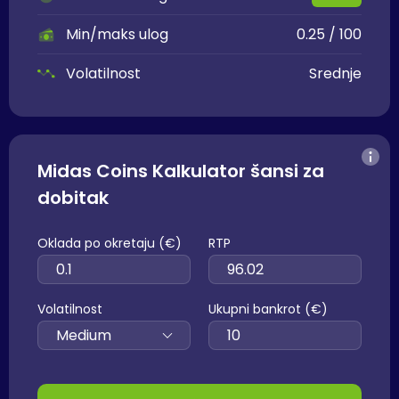
Min/maks ulog
0.25 / 100
Volatilnost
Srednje
Midas Coins Kalkulator šansi za
dobitak
Oklada po okretaju (€)
RTP
Volatilnost
Ukupni bankrot (€)
Medium