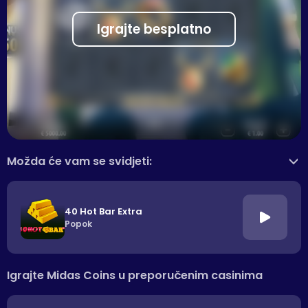
Igrajte besplatno
Možda će vam se svidjeti:
>
40 Hot Bar Extra
Popok
Igrajte Midas Coins u preporučenim casinima