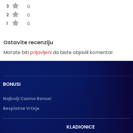
3
0
2
0
1
0
Ostavite recenziju
Morate biti
prijavljeni
da biste objavili komentar.
BONUSI
Najbolji Casino Bonusi
Besplatne Vrtnje
KLADIONICE