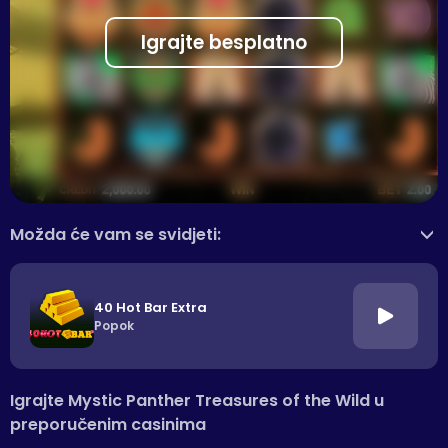
Igrajte besplatno
Možda će vam se svidjeti:
>
40 Hot Bar Extra
Popok
Igrajte Mystic Panther Treasures of the Wild u
preporučenim casinima