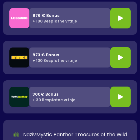
876 € Bonus
+ 100 Besplatne vrtnje
873 € Bonus
+ 100 Besplatne vrtnje
300€ Bonus
+ 30 Besplatne vrtnje
Naziv
Mystic Panther Treasures of the Wild