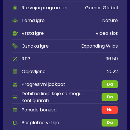
Razvojni programeri
Games Global
Tema igre
Nature
Vrsta igre
Video slot
Oznaka igre
Expanding Wilds
RTP
96.50
Objavljeno
2022
Progresivni jackpot
Da
Dobitne linije koje se mogu
Da
konfigurirati
Ponude bonusa
Ne
Besplatne vrtnje
Da