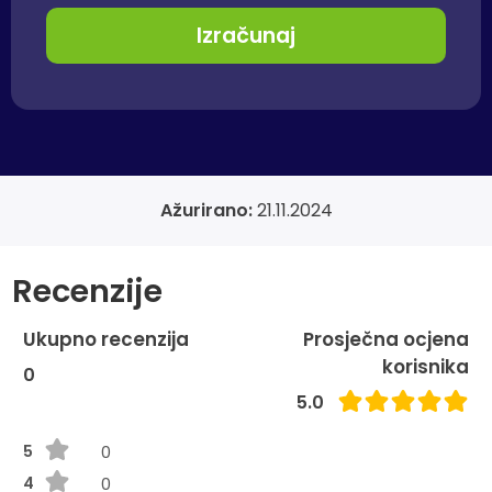
Izračunaj
Ažurirano:
21.11.2024
Recenzije
Ukupno recenzija
Prosječna ocjena
korisnika
0
5.0
5
0
4
0