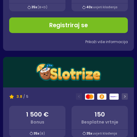
35x
(B+D)
40x
uvjeti klađenja
Registriraj se
Prikaži više informacija
<
>
3.8
/ 5
1 500 €
150
Bonus
Besplatne vrtnje
35x
(B)
35x
uvjeti klađenja