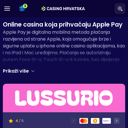
Online casina koja prihvaćaju Apple Pay
Apple Pay je digitalna mobilna metoda plaćanja
razvijena od strane Apple, koja omogućuje brze i
sigurne uplate u iphone online casino aplikacijama, kao
i na iPad i Mac uređajima. Plaćanja se autoriziraju
putem Face ID-a, Touch ID-a ili lozinke, bez dijeljenja
podataka kartice s casino platformom.
Prikaži više
Na
Casino Hrvatska
možeš pronaći casino Apple Pay
platforme koji prihvaćaju ovu metodu te saznati kako
je koristiti za sigurne i jednostavne uplate u online
igrama.
<
>
4
/ 5