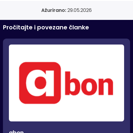
Ažurirano:
29.05.2026
Pročitajte i povezane članke
abon