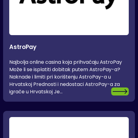
AstroPay
Najbolja online casina koja prihvaćaju AstroPay
Može li se isplatiti dobitak putem AstroPay-a?
Naknade i limiti pri korištenju AstroPay-a u
Hrvatskoj Prednosti i nedostaci AstroPay-a za
igrače u Hrvatskoj Je...