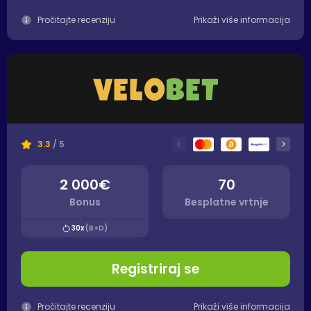
Pročitajte recenziju
Prikaži više informacija
<
>
3.3
/ 5
2 000€
70
Bonus
Besplatne vrtnje
30x
(B+D)
Registriraj se
Pročitajte recenziju
Prikaži više informacija