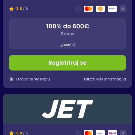
<
>
3.8
/ 5
100% do 600€
Bonus
45x
(B)
Registriraj se
Pročitajte recenziju
Prikaži više informacija
<
>
3.8
/ 5