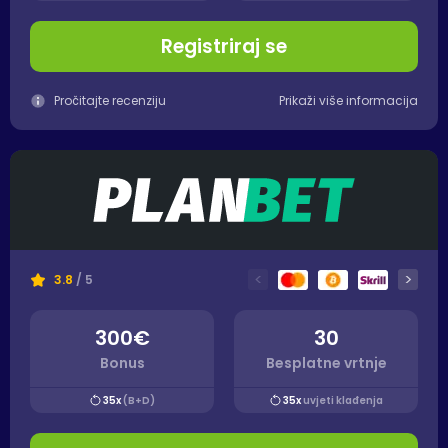
Registriraj se
Pročitajte recenziju
Prikaži više informacija
<
>
3.8
/ 5
300€
30
Bonus
Besplatne vrtnje
35x
(B+D)
35x
uvjeti klađenja