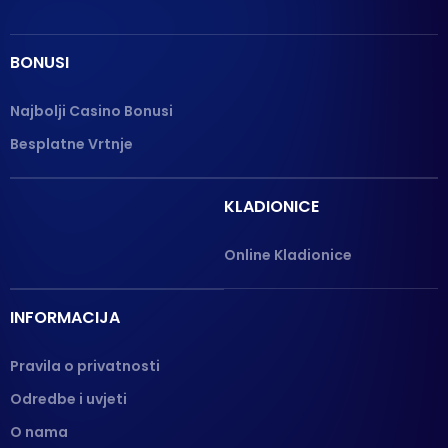
BONUSI
Najbolji Casino Bonusi
Besplatne Vrtnje
KLADIONICE
Online Kladionice
INFORMACIJA
Pravila o privatnosti
Odredbe i uvjeti
O nama