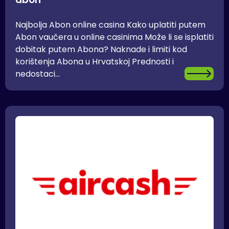
Najbolja Abon online casina Kako uplatiti putem
Abon vaučera u online casinima Može li se isplatiti
dobitak putem Abona? Naknade i limiti kod
korištenja Abona u Hrvatskoj Prednosti i
nedostaci...