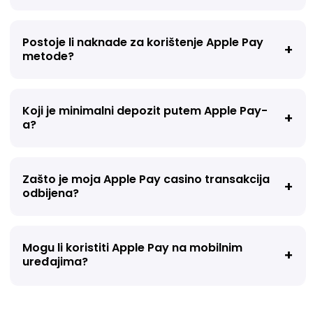
Postoje li naknade za korištenje Apple Pay
metode?
Koji je minimalni depozit putem Apple Pay-
a?
Zašto je moja Apple Pay casino transakcija
odbijena?
Mogu li koristiti Apple Pay na mobilnim
uređajima?