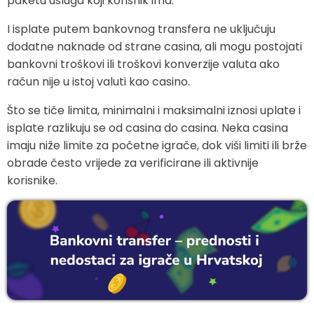
paketu usluga koji korisnik ima.
I isplate putem bankovnog transfera ne uključuju
dodatne naknade od strane casina, ali mogu postojati
bankovni troškovi ili troškovi konverzije valuta ako
račun nije u istoj valuti kao casino.
Što se tiče limita, minimalni i maksimalni iznosi uplate i
isplate razlikuju se od casina do casina. Neka casina
imaju niže limite za početne igrače, dok viši limiti ili brže
obrade često vrijede za verificirane ili aktivnije
korisnike.