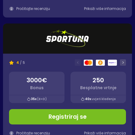
Pročitajte recenziju
Prikaži više informacija
<
>
4
/ 5
3000€
250
Bonus
Besplatne vrtnje
35x
(B+D)
40x
uvjeti klađenja
Registriraj se
Pročitajte recenziju
Prikaži više informacija