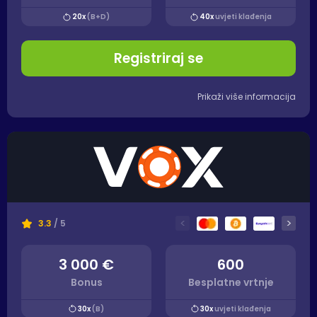
20x
(B+D)
40x
uvjeti klađenja
Registriraj se
Prikaži više informacija
<
>
3.3
/ 5
3 000 €
600
Bonus
Besplatne vrtnje
30x
(B)
30x
uvjeti klađenja