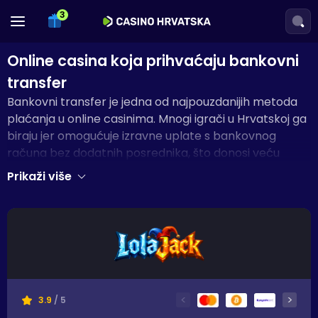
Online casina koja prihvaćaju bankovni
transfer
Bankovni transfer je jedna od najpouzdanijih metoda
plaćanja u online casinima. Mnogi igrači u Hrvatskoj ga
biraju jer omogućuje izravne uplate s bankovnog
računa bez dodatnih posrednika, što donosi veću
razinu sigurnosti i kontrole nad novcem.
Prikaži više
Na stranici
Casino Hrvatska
možeš pronaći provjerena
online casina koja prihvaćaju bankovni transfer, kao i
korisne informacije o tome gdje je ova metoda
dostupna za uplate i isplate.
<
>
3.9
/ 5