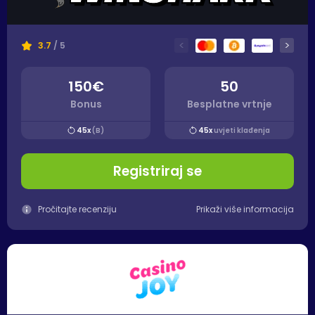
<
>
3.7
/ 5
150€
50
Bonus
Besplatne vrtnje
45x
(B)
45x
uvjeti klađenja
Registriraj se
Pročitajte recenziju
Prikaži više informacija