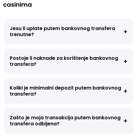
casinima
Jesu li uplate putem bankovnog transfera
trenutne?
Postoje li naknade za korištenje bankovnog
transfera?
Koliki je minimalni depozit putem bankovnog
transfera?
Zašto je moja transakcija putem bankovnog
transfera odbijena?