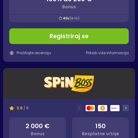
Bonus
40x
(B+D)
Registriraj se
Pročitajte recenziju
Prikaži više informacija
<
>
3.8
/ 5
2 000 €
150
Bonus
Besplatne vrtnje