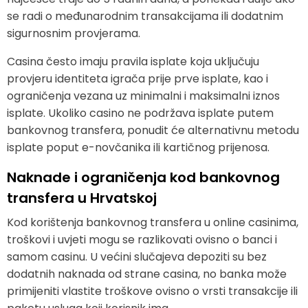
se radi o međunarodnim transakcijama ili dodatnim
sigurnosnim provjerama.
Casina često imaju pravila isplate koja uključuju
provjeru identiteta igrača prije prve isplate, kao i
ograničenja vezana uz minimalni i maksimalni iznos
isplate. Ukoliko casino ne podržava isplate putem
bankovnog transfera, ponudit će alternativnu metodu
isplate poput e-novčanika ili kartičnog prijenosa.
Naknade i ograničenja kod bankovnog
transfera u Hrvatskoj
Kod korištenja bankovnog transfera u online casinima,
troškovi i uvjeti mogu se razlikovati ovisno o banci i
samom casinu. U većini slučajeva depoziti su bez
dodatnih naknada od strane casina, no banka može
primijeniti vlastite troškove ovisno o vrsti transakcije ili