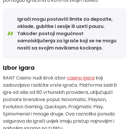
pomogao igračima u kontroli svojih navika.
Igrači mogu postaviti limite za depozite,
oklade, gubitke i sesije ili uzeti pauzu.
Također postoji mogućnost
samoisključenja za igrače koji se ne mogu
nositi sa svojim navikama kockanja.
Izbor igara
RANT Casino nudi širok izbor
casino igara
koji
zadovoljava različite vrste igrača. Platforma sadrži
igre od više od 60 vrhunskih providera, uključujući
poznate brendove poput Novomatic, Playson,
Evolution Gaming, Quickspin, Pragmatic Play,
Spinomenal i mnoge druge. Ova raznolika ponuda
osigurava da igrači uvijek imaju pristup najnovijim i
najboljim igrama na tržištu.