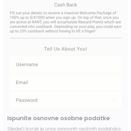
Ispunite osnovne osobne podatke
Sljedeći korak je unos osnovnih osobnih podataka.