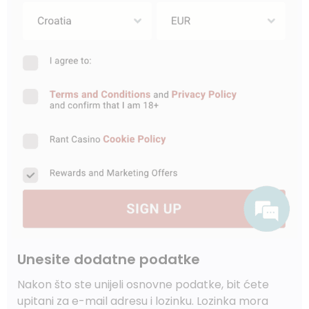
Unesite dodatne podatke
Nakon što ste unijeli osnovne podatke, bit ćete
upitani za e-mail adresu i lozinku. Lozinka mora