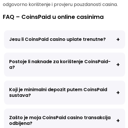
odgovorno korištenje i provjeru pouzdanosti casina.
FAQ – CoinsPaid u online casinima
Jesu li CoinsPaid casino uplate trenutne?
Postoje li naknade za korištenje CoinsPaid-
a?
Koji je minimalni depozit putem CoinsPaid
sustava?
Zašto je moja CoinsPaid casino transakcija
odbijena?