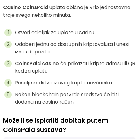
Casino CoinsPaid
uplata obično je vrlo jednostavna i
traje svega nekoliko minuta.
Otvori odjeljak za uplate u casinu
Odaberi jednu od dostupnih kriptovaluta i unesi
iznos depozita
CoinsPaid casino
će prikazati kripto adresu ili QR
kod za uplatu
Pošalji sredstva iz svog kripto novčanika
Nakon blockchain potvrde sredstva će biti
dodana na casino račun
Može li se isplatiti dobitak putem
CoinsPaid sustava?