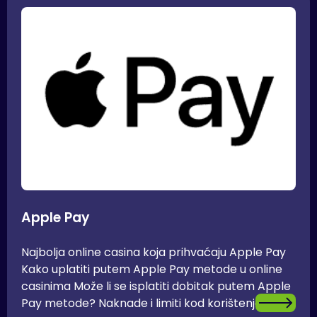
Apple Pay
Najbolja online casina koja prihvaćaju Apple Pay
Kako uplatiti putem Apple Pay metode u online
casinima Može li se isplatiti dobitak putem Apple
Pay metode? Naknade i limiti kod korištenja...