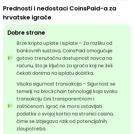
Prednosti i nedostaci CoinsPaid-a za
hrvatske igrače
Dobre strane
Brze kripto uplate i isplate – Za razliku od
bankovnih sustava, CoinsPaid omogućuje
gotovo trenutačnu dostupnost novca na
računu, što je ključno za igrača koji ne želi
čekati danima na isplatu dobitka.
Visoka sigurnost transakcija – Sigurnost se
temelji na blockchain tehnologiji koja svaku
transakciju čini transparentnom i
zaštićenom. Igrač ne mora ostavljati
podatke o svojoj kartici na stranici casina,
čime se izbjegava rizik od potencijalnih
zloupotreba.