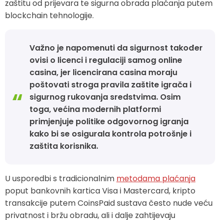
zaštitu od prijevara te sigurna obrada plaćanja putem
blockchain tehnologije.
Važno je napomenuti da sigurnost također
ovisi o licenci i regulaciji samog online
casina, jer licencirana casina moraju
poštovati stroga pravila zaštite igrača i
sigurnog rukovanja sredstvima. Osim
toga, većina modernih platformi
primjenjuje politike odgovornog igranja
kako bi se osigurala kontrola potrošnje i
zaštita korisnika.
U usporedbi s tradicionalnim
metodama plaćanja
poput bankovnih kartica Visa i Mastercard, kripto
transakcije putem CoinsPaid sustava često nude veću
privatnost i bržu obradu, ali i dalje zahtijevaju