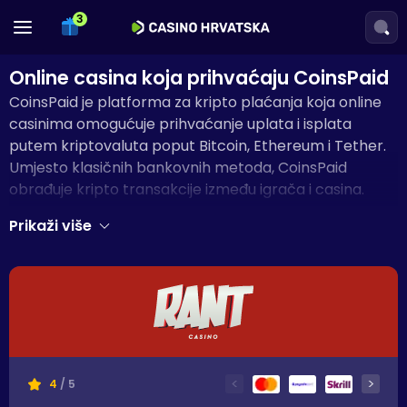
Online casina koja prihvaćaju CoinsPaid
CoinsPaid je platforma za kripto plaćanja koja online
casinima omogućuje prihvaćanje uplata i isplata
putem kriptovaluta poput Bitcoin, Ethereum i Tether.
Umjesto klasičnih bankovnih metoda, CoinsPaid
obrađuje kripto transakcije između igrača i casina.
Prikaži više
U našem
Casino Hrvatska
pregledu istražujemo kako
CoinsPaid funkcionira u online casinima. Saznaj kako
ova kripto platforma omogućuje brže transakcije,
podršku za različite kriptovalute i jednostavnije
korištenje kripto plaćanja u modernim online casinima.
<
>
4
/ 5