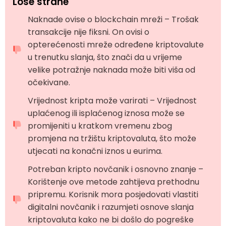
Loše strane
Naknade ovise o blockchain mreži – Trošak
transakcije nije fiksni. On ovisi o
opterećenosti mreže određene kriptovalute
u trenutku slanja, što znači da u vrijeme
velike potražnje naknada može biti viša od
očekivane.
Vrijednost kripta može varirati – Vrijednost
uplaćenog ili isplaćenog iznosa može se
promijeniti u kratkom vremenu zbog
promjena na tržištu kriptovaluta, što može
utjecati na konačni iznos u eurima.
Potreban kripto novčanik i osnovno znanje –
Korištenje ove metode zahtijeva prethodnu
pripremu. Korisnik mora posjedovati vlastiti
digitalni novčanik i razumjeti osnove slanja
kriptovaluta kako ne bi došlo do pogreške